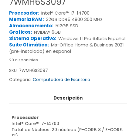
7WMH6S3097
Procesador:
Intel® Core™ i7-14700
Memoria RAM:
32GB DDR5 4800 300 MHz
Almacenamiento:
512GB SSD
Graficos:
NVIDIA® 6GB
Sistema Operativo:
Windows 11 Pro 64bits Español
Suite Ofimática:
Ms-Office Home & Business 2021
(pre-instalado) en español
20 disponibles
SKU:
7WMH6S3097
Categoría:
Computadora de Escritorio
Descripción
Procesador
Intel® Core™ i7-14700
Total de Núcleos: 20 núcleos (P-CORE: 8 / E-CORE:
12)