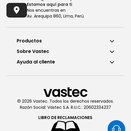
Estamos aquí para ti
Nos encuentras en
Av. Arequipa 860, Lima, Perú
Productos
Sobre Vastec
Ayuda al cliente
Llámanos al (01) 6196290
De Lunes a Viernes de 8:00am
a 6:00pm
© 2026 Vastec. Todos los derechos reservados.
Razón Social: Vastec S.A. R.U.C.: 20602334237
Chatea con
Vastec
De Lunes a Viernes de 8:00am
LIBRO DE
RECLAMACIONES
a 6:00pm