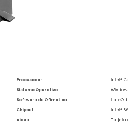
Procesador
Intel® 
Sistema Operativo
Windows
Software de Ofimática
LibreOff
Chipset
Intel® B
Video
Tarjeta