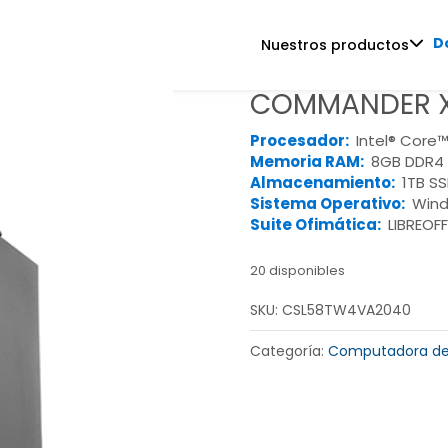
D
Nuestros productos
COMMANDER X
Procesador:
Intel® Core™
Memoria RAM:
8GB DDR4 
Almacenamiento:
1TB S
Sistema Operativo:
Wind
Suite Ofimática:
LIBREOFF
20 disponibles
SKU:
CSL58TW4VA2040
Categoría:
Computadora de 