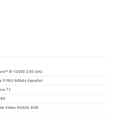
Core™ i5-12400 2.50 GHZ
 11 PRO 64bits Español
ice 7.1
660
 de Video NVIDIA 4GB