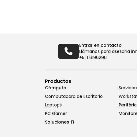
Entrar en contacto
Llámanos para asesoría in
+51 1 6196290
Productos
Cómputo
Servidor
Computadora de Escritorio
Worksta
Laptops
Periféri
PC Gamer
Monitor
Soluciones TI