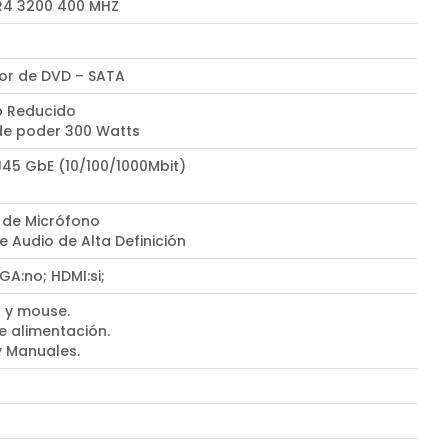
4 3200 400 MHZ
r de DVD – SATA
 Reducido
de poder 300 Watts
J45 GbE (10/100/1000Mbit)
 de Micrófono
e Audio de Alta Definición
VGA:no; HDMI:si;
 y mouse.
e alimentación.
y Manuales.