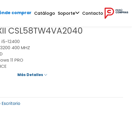
ónde comprar
Catálogo
Soporte
Contacto
II CSL58TW4VA2040
 i5-12400
3200 400 MHZ
SD
ows 11 PRO
ICE
Más Detalles
Escritorio