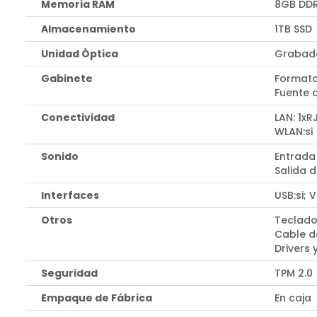
Memoria RAM
8GB DDR
Almacenamiento
1TB SSD
Unidad Óptica
Grabado
Gabinete
Formato
Fuente 
Conectividad
LAN: 1xR
WLAN:si
Sonido
Entrada
Salida d
Interfaces
USB:si; 
Otros
Teclado
Cable d
Drivers 
Seguridad
TPM 2.0
Empaque de Fábrica
En caja