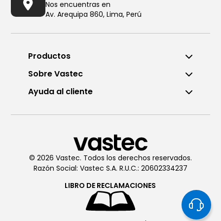
Nos encuentras en
Av. Arequipa 860, Lima, Perú
Productos
Sobre Vastec
Ayuda al cliente
Llámanos al (01) 6196290
De Lunes a Viernes de 8:00am
a 6:00pm
© 2026 Vastec. Todos los derechos reservados.
Razón Social: Vastec S.A. R.U.C.: 20602334237
Chatea con
Vastec
De Lunes a Viernes de 8:00am
LIBRO DE
RECLAMACIONES
a 6:00pm