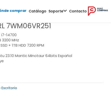
ónde comprar
Catálogo
Soporte
Contacto
L 7WM06VR251
 i7-14700
 3200 MHz
 SSD + 1TB HDD 7200 RPM
tu 23.10 Mantic Minotaur 64bits Español
ye
Escritorio