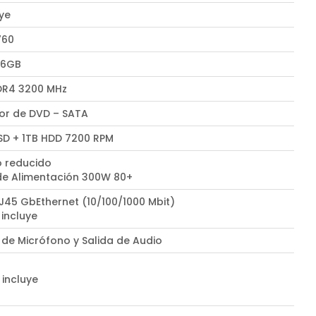
uye
760
 6GB
DR4 3200 MHz
r de DVD – SATA
SD + 1TB HDD 7200 RPM
 reducido
de Alimentación 300W 80+
RJ45 GbEthernet (10/100/1000 Mbit)
 incluye
 de Micrófono y Salida de Audio
 incluye