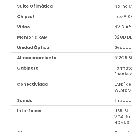
Suite Ofimática
No incl
Chipset
Intel® B
Video
NVIDIA®
Memoria RAM
32GB D
Unidad Óptica
Grabado
Almacenamiento
512GB S
Gabinete
Formato
Fuente 
Conectividad
LAN: 1x 
WLAN: Si
Sonido
Entrada
Interfaces
USB: Si
VGA: No
HDMI: Si