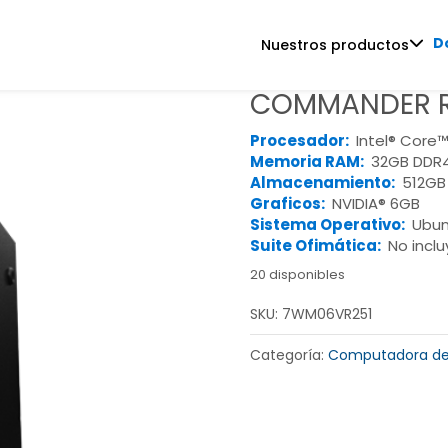
D
Nuestros productos
COMMANDER R
Procesador:
Intel® Core™
Memoria RAM:
32GB DDR4
Almacenamiento:
512GB
Graficos:
NVIDIA® 6GB
Sistema Operativo:
Ubun
Suite Ofimática:
No inclu
20 disponibles
SKU:
7WM06VR251
Categoría:
Computadora de 