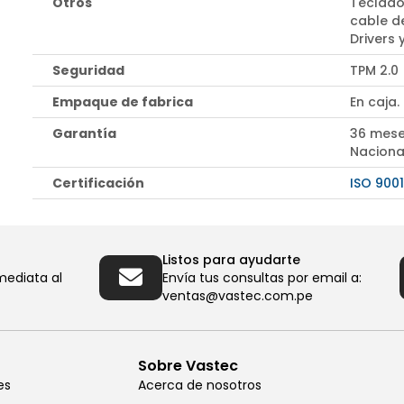
Otros
Teclado
cable d
Drivers
Seguridad
TPM 2.0
Empaque de fabrica
En caja.
Garantía
36 mese
Naciona
Certificación
ISO 9001
Listos para ayudarte
mediata al
Envía tus consultas por email a:
ventas@vastec.com.pe
Sobre Vastec
es
Acerca de nosotros