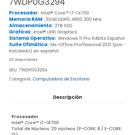
7WDP0G3294
Procesador:
Intel® Core™ i7-14700
Memoria RAM:
32GB DDR5 4800 300 MHz
Almacenamiento:
2TB SSD
Graficos:
Intel® UHD Graphics
Sistema Operativo:
Windows 11 Pro 64bits Español
Suite Ofimática:
Ms-Office Proffesional 2021 (pre-
instalado) en español
20 disponibles
SKU:
7WDP0G3294
Categoría:
Computadora de Escritorio
Descripción
Procesador
Intel® Core™ i7-14700
Total de Núcleos: 20 núcleos (P-CORE: 8 / E-CORE:
12)