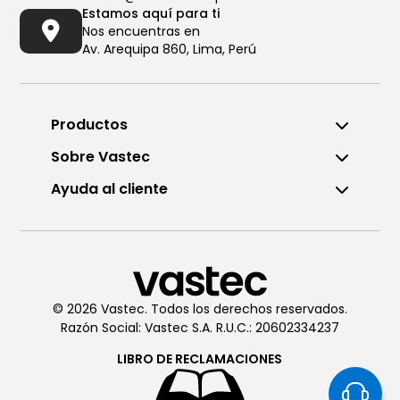
Estamos aquí para ti
Nos encuentras en
Av. Arequipa 860, Lima, Perú
Productos
Sobre Vastec
Ayuda al cliente
Llámanos al (01) 6196290
De Lunes a Viernes de 8:00am
a 6:00pm
© 2026 Vastec. Todos los derechos reservados.
Razón Social: Vastec S.A. R.U.C.: 20602334237
Chatea con
Vastec
De Lunes a Viernes de 8:00am
LIBRO DE
RECLAMACIONES
a 6:00pm