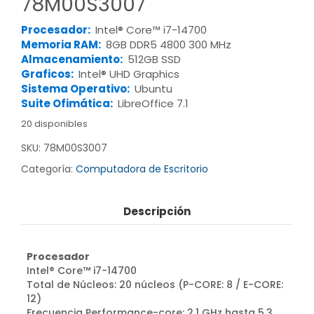
78M00S3007
Procesador:
Intel® Core™ i7-14700
Memoria RAM:
8GB DDR5 4800 300 MHz
Almacenamiento:
512GB SSD
Graficos:
Intel® UHD Graphics
Sistema Operativo:
Ubuntu
Suite Ofimática:
LibreOffice 7.1
20 disponibles
SKU:
78M00S3007
Categoría:
Computadora de Escritorio
Descripción
Procesador
Intel® Core™ i7-14700
Total de Núcleos: 20 núcleos (P-CORE: 8 / E-CORE:
12)
Frecuencia Performance-core: 2.1 GHz hasta 5.3