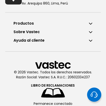
Av. Arequipa 860, Lima, Perú
Productos
Sobre Vastec
Ayuda al cliente
Llámanos al (01) 6196290
De Lunes a Viernes de 8:00am
a 6:00pm
© 2026 Vastec. Todos los derechos reservados.
Razón Social: Vastec S.A. R.U.C.: 20602334237
Chatea con
Vastec
De Lunes a Viernes de 8:00am
LIBRO DE
RECLAMACIONES
a 6:00pm
Permanece conectado
Soporte técnico