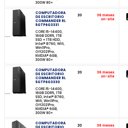
300W 80+
COMPUTADORA
20
36 meses
DE ESCRITORIO
on-site
COMMANDER RL
5GTP6G3331
CORE I5-14400,
16GB DDR5, 1TB
SSD + 1TB HDD,
Intel® B760, Wifi,
Win11Pro,
Off2021Pro,
NVIDIA® 6GB,
300W 80+
COMPUTADORA
20
36 meses
DE ESCRITORIO
on-site
COMMANDER RL
5GTP6G3330
CORE I5-14400,
16GB DDR5, 1TB
SSD, Intel® B760,
Wifi, Win11Pro,
Off2021Pro,
NVIDIA® 6GB,
300W 80+
COMPUTADORA
20
36 meses
DE ESCRITORIO