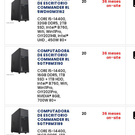
20
36 meses
DE ESCRITORIO
on-site
COMMANDER RL
5WDH0M3162
CORE I5-14400,
32GB DDR5, 2TB
SSD, Intel® B760,
Wifi, Win11Pro,
Off2021HB, Intel®
UHD , 450W 80+
COMPUTADORA
20
36 meses
DE ESCRITORIO
on-site
COMMANDER RL
5GTP8M3190
CORE I5-14400,
16GB DDR5, 1TB
SSD + 1TB HDD,
Intel® B760, Wifi,
Win11Pro,
Off2021Pro,
NVIDIA® 8GB,
700W 80+
COMPUTADORA
20
36 meses
DE ESCRITORIO
on-site
COMMANDER RL
5GTP8M3189
CORE I5-14400,