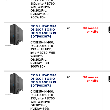
16GB DDR5, 1TB
SSD, Intel® B760,
Wifi, Win11Pro,
Off2021Pro,
NVIDIA® 8GB,
700W 80+
COMPUTADORA
20
36 meses
DE ESCRITORIO
on-site
COMMANDER RL
5GTP6S3074
CORE I5-14400,
16GB DDR5, 1TB
SSD + 1TB HDD,
Intel® B760, Wifi,
Win11Pro,
Off2021Pro,
NVIDIA® 6GB,
300W 80+
COMPUTADORA
20
36 meses
DE ESCRITORIO
on-site
COMMANDER RL
5GTP6S3073
CORE I5-14400,
16GB DDR5, 1TB
SSD, Intel® B760,
Wifi, Win11Pro,
Off2021Pro,
NVIDIA® 6GB,