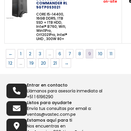
on-site
COMMANDER RL
5GTP0S3021
CORE I5-14400,
16GB DDR5, 1TB
SSD + 1TB HDD,
Intel® B760, Wifi,
Win11Pro,
Off2021Pro, Intel®
UHD , 300W 80+
←
1
2
3
…
6
7
8
9
10
11
12
…
19
20
21
→
Entrar en contacto
Llámanos para asesoría inmediata al
+51 1 6196290
Listos para ayudarte
Envía tus consultas por email a:
ventas@vastec.com.pe
Estamos aquí para ti
Nos encuentras en