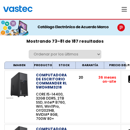
Mostrando 73–81 de 187 resultados
IMAGEN
PRODUCTO
STOCK
GARANTÍA
PRECIO DEL
COMPUTADORA
20
36 meses
DE ESCRITORIO
on-site
COMMANDER RL
5WDH8M3218
CORE I5-14400,
32GB DDR5, 2TB
SSD, Intel® B760,
Wifi, Win11Pro,
Off2021HB,
NVIDIA® 8GB,
700W 80+
COMPUTADORA