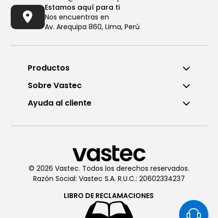
Estamos aquí para ti
Nos encuentras en
Av. Arequipa 860, Lima, Perú
Productos
Sobre Vastec
Ayuda al cliente
Llámanos al (01) 6196290
De Lunes a Viernes de 8:00am
a 6:00pm
© 2026 Vastec. Todos los derechos reservados.
Razón Social: Vastec S.A. R.U.C.: 20602334237
Chatea con
Vastec
De Lunes a Viernes de 8:00am
LIBRO DE
RECLAMACIONES
a 6:00pm