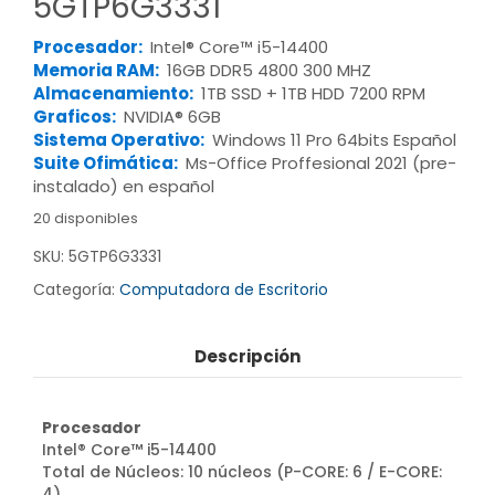
5GTP6G3331
Procesador:
Intel® Core™ i5-14400
Memoria RAM:
16GB DDR5 4800 300 MHZ
Almacenamiento:
1TB SSD + 1TB HDD 7200 RPM
Graficos:
NVIDIA® 6GB
Sistema Operativo:
Windows 11 Pro 64bits Español
Suite Ofimática:
Ms-Office Proffesional 2021 (pre-
instalado) en español
20 disponibles
SKU:
5GTP6G3331
Categoría:
Computadora de Escritorio
Descripción
Procesador
Intel® Core™ i5-14400
Total de Núcleos: 10 núcleos (P-CORE: 6 / E-CORE:
4)