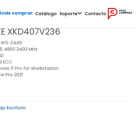
ónde comprar
Catálogo
Soporte
Contacto
XE XKD407V236
® W5-2445
5 4800 2400 MHz
SD
B ECC
ows 11 Pro for Workstation
ce Pro 2021
jo Escritorio