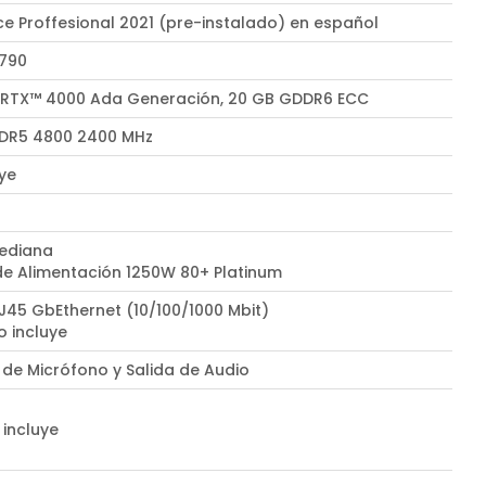
ce Proffesional 2021 (pre-instalado) en español
W790
 RTX™ 4000 Ada Generación, 20 GB GDDR6 ECC
DR5 4800 2400 MHz
uye
ediana
de Alimentación 1250W 80+ Platinum
RJ45 GbEthernet (10/100/1000 Mbit)
o incluye
 de Micrófono y Salida de Audio
 incluye