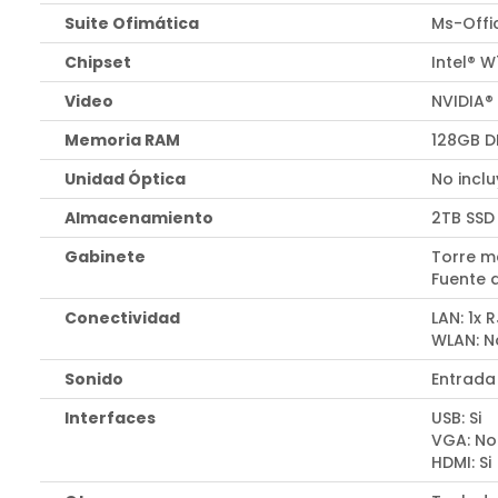
Suite Ofimática
Ms-Offi
Chipset
Intel® 
Video
NVIDIA®
Memoria RAM
128GB D
Unidad Óptica
No incl
Almacenamiento
2TB SSD
Gabinete
Torre m
Fuente 
Conectividad
LAN: 1x 
WLAN: N
Sonido
Entrada
Interfaces
USB: Si
VGA: No
HDMI: Si