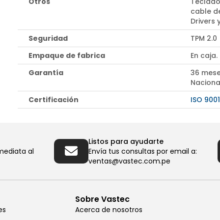
Otros
Teclado
cable d
Drivers
Seguridad
TPM 2.0
Empaque de fabrica
En caja.
Garantía
36 mese
Naciona
Certificación
ISO 9001
Listos para ayudarte
mediata al
Envía tus consultas por email a:
ventas@vastec.com.pe
Sobre Vastec
es
Acerca de nosotros