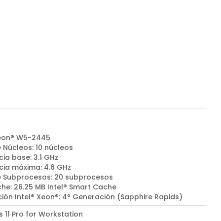
Xeon® W5-2445
 Núcleos: 10 núcleos
ia base: 3.1 GHz
cia máxima: 4.6 GHz
e Subprocesos: 20 subprocesos
he: 26.25 MB Intel® Smart Cache
ión Intel® Xeon®: 4ª Generación (Sapphire Rapids)
 11 Pro for Workstation