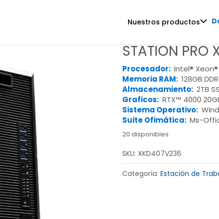
D
Nuestros productos
STATION PRO 
Procesador:
Intel® Xeon
Memoria RAM:
128GB DDR
Almacenamiento:
2TB S
Graficos:
RTX™ 4000 20G
Sistema Operativo:
Wind
Suite Ofimática:
Ms-Offi
20 disponibles
SKU:
XKD407V236
Categoría:
Estación de Traba