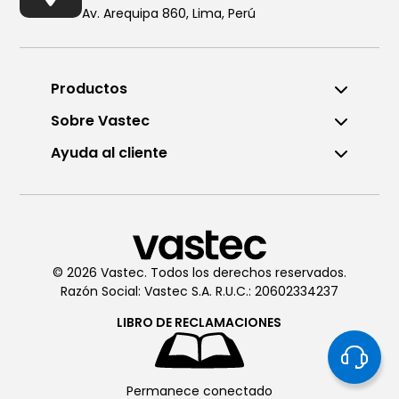
Av. Arequipa 860, Lima, Perú
Productos
Sobre Vastec
Ayuda al cliente
Llámanos al (01) 6196290
De Lunes a Viernes de 8:00am
a 6:00pm
© 2026 Vastec. Todos los derechos reservados.
Razón Social: Vastec S.A. R.U.C.: 20602334237
Chatea con
Vastec
De Lunes a Viernes de 8:00am
LIBRO DE
RECLAMACIONES
a 6:00pm
Permanece conectado
Soporte técnico