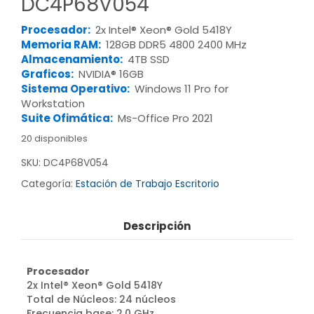
DC4P68V054
Procesador:
2x Intel® Xeon® Gold 5418Y
Memoria RAM:
128GB DDR5 4800 2400 MHz
Almacenamiento:
4TB SSD
Graficos:
NVIDIA® 16GB
Sistema Operativo:
Windows 11 Pro for
Workstation
Suite Ofimática:
Ms-Office Pro 2021
20 disponibles
SKU:
DC4P68V054
Categoría:
Estación de Trabajo Escritorio
Descripción
Procesador
2x Intel® Xeon® Gold 5418Y
Total de Núcleos: 24 núcleos
Frecuencia base: 2.0 GHz