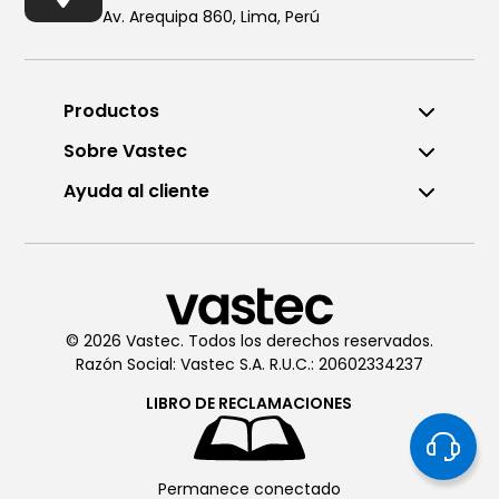
Av. Arequipa 860, Lima, Perú
Productos
Sobre Vastec
Ayuda al cliente
Llámanos al (01) 6196290
De Lunes a Viernes de 8:00am
a 6:00pm
© 2026 Vastec. Todos los derechos reservados.
Razón Social: Vastec S.A. R.U.C.: 20602334237
Chatea con
Vastec
De Lunes a Viernes de 8:00am
LIBRO DE
RECLAMACIONES
a 6:00pm
Permanece conectado
Soporte técnico