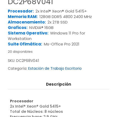
DC2P68V041
Procesador:
2x Intel® Xeon® Gold 5415+
Memoria RAM:
128GB DDR5 4800 2400 MHz
Almacenamiento:
2x 2TB SSD
Graficos:
NVIDIA® 16GB
Sistema Operativo:
Windows 11 Pro for
Workstation
Suite Ofimática:
Ms-Office Pro 2021
20 disponibles
SKU:
DC2P68V041
Categoría:
Estación de Trabajo Escritorio
Descripción
Procesador
2x Intel® Xeon® Gold 5415+
Total de Núcleos: 8 núcleos
Frecuencia base: 2.9 GHz