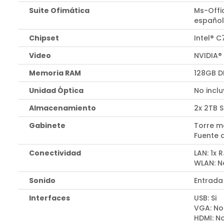
Suite Ofimática
Ms-Offi
españo
Chipset
Intel® C
Video
NVIDIA®
Memoria RAM
128GB D
Unidad Óptica
No incl
Almacenamiento
2x 2TB 
Gabinete
Torre m
Fuente 
Conectividad
LAN: 1x 
WLAN: N
Sonido
Entrada
Interfaces
USB: Si
VGA: No
HDMI: No