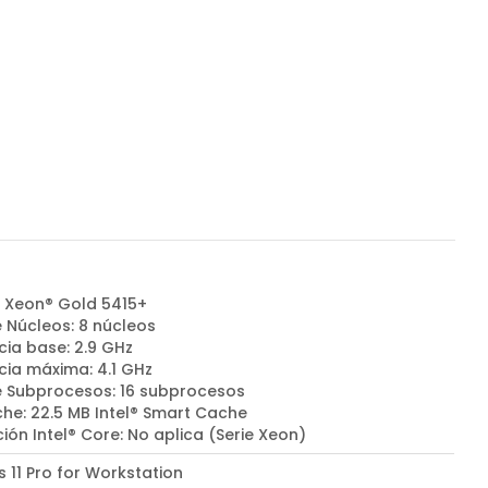
l® Xeon® Gold 5415+
e Núcleos: 8 núcleos
cia base: 2.9 GHz
cia máxima: 4.1 GHz
e Subprocesos: 16 subprocesos
he: 22.5 MB Intel® Smart Cache
ón Intel® Core: No aplica (Serie Xeon)
 11 Pro for Workstation