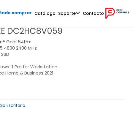
ónde comprar
Catálogo
Soporte
Contacto
XE DC2HC8V059
on® Gold 5415+
5 4800 2400 MHz
 SSD
C
ows 11 Pro for Workstation
ce Home & Business 2021
jo Escritorio