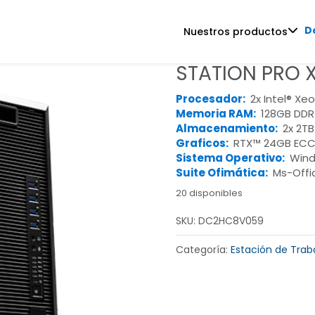
D
Nuestros productos
STATION PRO 
Procesador:
2x Intel® Xe
Memoria RAM:
128GB DDR
Almacenamiento:
2x 2TB
Graficos:
RTX™ 24GB EC
Sistema Operativo:
Wind
Suite Ofimática:
Ms-Offi
20 disponibles
SKU:
DC2HC8V059
Categoría:
Estación de Traba