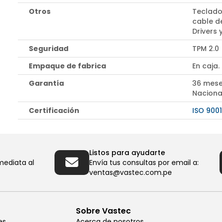
Otros
Teclado
cable d
Drivers
Seguridad
TPM 2.0
Empaque de fabrica
En caja.
Garantía
36 mese
Naciona
Certificación
ISO 9001
Listos para ayudarte
mediata al
Envía tus consultas por email a:
ventas@vastec.com.pe
Sobre Vastec
es
Acerca de nosotros