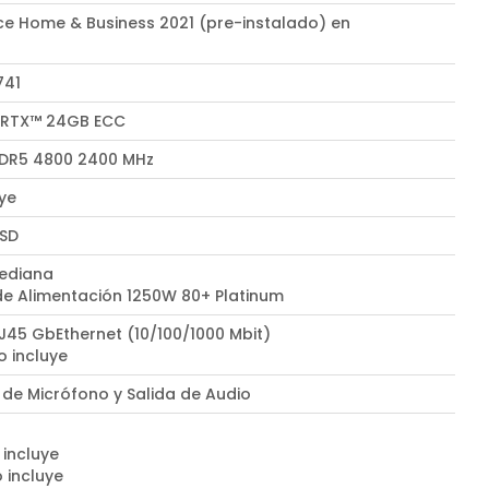
ce Home & Business 2021 (pre-instalado) en
l
741
 RTX™ 24GB ECC
DR5 4800 2400 MHz
uye
SSD
ediana
de Alimentación 1250W 80+ Platinum
RJ45 GbEthernet (10/100/1000 Mbit)
o incluye
 de Micrófono y Salida de Audio
 incluye
 incluye