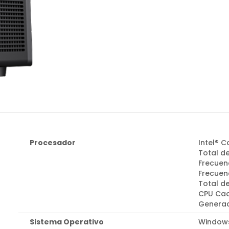
Procesador
Intel® 
Total de
Frecuen
Frecuenc
Total d
CPU Cac
Generac
Sistema Operativo
Windows