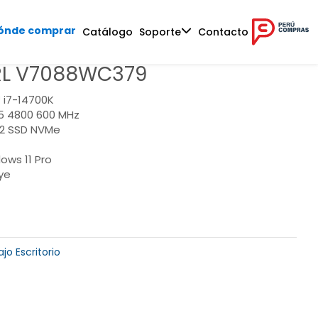
ónde comprar
Catálogo
Soporte
Contacto
RL V7088WC379
 i7-14700K
5 4800 600 MHz
.2 SSD NVMe
ows 11 Pro
ye
jo Escritorio