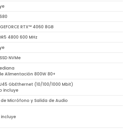
uye
W680
 GEFORCE RTX™ 4060 8GB
R5 4800 600 MHz
uye
 SSD NVMe
ediana
de Alimentación 800W 80+
RJ45 GbEthernet (10/100/1000 Mbit)
o incluye
 de Micrófono y Salida de Audio
 incluye