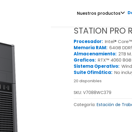
D
Nuestros productos
STATION PRO 
Procesador:
Intel® Core™
Memoria RAM:
64GB DDR
Almacenamiento:
2TB M
Graficos:
RTX™ 4060 8GB
Sistema Operativo:
Wind
Suite Ofimática:
No inclu
20 disponibles
SKU:
V7088WC379
Categoría:
Estación de Traba