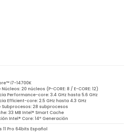
Core™ i7-14700K
 Núcleos: 20 núcleos (P-CORE: 8 / E-CORE: 12)
cia Performance-core: 3.4 GHz hasta 5.6 GHz
ia Efficient-core: 2.5 GHz hasta 4.3 GHz
e Subprocesos: 28 subprocesos
he: 33 MB Intel® Smart Cache
ión Intel® Core: 14ª Generación
 11 Pro 64bits Español