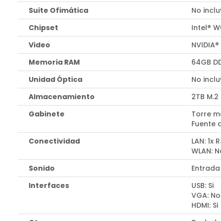
Suite Ofimática
No incl
Chipset
Intel® 
Video
NVIDIA®
Memoria RAM
64GB DD
Unidad Óptica
No incl
Almacenamiento
2TB M.2
Gabinete
Torre m
Fuente 
Conectividad
LAN: 1x 
WLAN: N
Sonido
Entrada
Interfaces
USB: Si
VGA: No
HDMI: Si