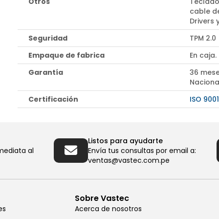
Otros
Teclado
cable d
Drivers
Seguridad
TPM 2.0
Empaque de fabrica
En caja.
Garantía
36 mese
Naciona
Certificación
ISO 9001
Listos para ayudarte
mediata al
Envía tus consultas por email a:
ventas@vastec.com.pe
Sobre Vastec
es
Acerca de nosotros