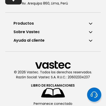
Av. Arequipa 860, Lima, Perú
Productos
Sobre Vastec
Ayuda al cliente
Llámanos al (01) 6196290
De Lunes a Viernes de 8:00am
a 6:00pm
© 2026 Vastec. Todos los derechos reservados.
Razón Social: Vastec S.A. R.U.C.: 20602334237
Chatea con
Vastec
De Lunes a Viernes de 8:00am
LIBRO DE
RECLAMACIONES
a 6:00pm
Permanece conectado
Soporte técnico