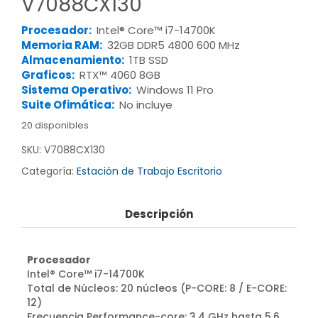
V7088CX130
Procesador:
Intel® Core™ i7-14700K
Memoria RAM:
32GB DDR5 4800 600 MHz
Almacenamiento:
1TB SSD
Graficos:
RTX™ 4060 8GB
Sistema Operativo:
Windows 11 Pro
Suite Ofimática:
No incluye
20 disponibles
SKU:
V7088CX130
Categoría:
Estación de Trabajo Escritorio
Descripción
Procesador
Intel® Core™ i7-14700K
Total de Núcleos: 20 núcleos (P-CORE: 8 / E-CORE:
12)
Frecuencia Performance-core: 3.4 GHz hasta 5.6