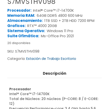
S7MVSTHV098
Procesador:
Intel® Core™ i7-14700K
Memoria RAM:
64GB DDR5 4800 600 MHz
Almacenamiento:
1TB SSD + 2TB HDD 7200 RPM
Graficos:
RTX™ 4000 20GB
Sistema Operativo:
Windows 11 Pro
Suite Ofimática:
Ms-Office Pro 2021
20 disponibles
SKU:
S7MVSTHV098
Categoría:
Estación de Trabajo Escritorio
Descripción
Procesador
Intel® Core™ i7-14700K
Total de Núcleos: 20 núcleos (P-CORE: 8 / E-CORE:
12)
Frecuencia Performance-core: 3.4 GHz hasta 5.6