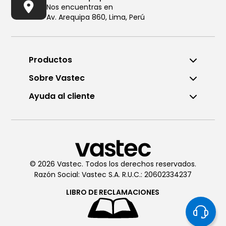
Nos encuentras en
Av. Arequipa 860, Lima, Perú
Productos
Sobre Vastec
Ayuda al cliente
Llámanos al (01) 6196290
De Lunes a Viernes de 8:00am
a 6:00pm
© 2026 Vastec. Todos los derechos reservados.
Razón Social: Vastec S.A. R.U.C.: 20602334237
Chatea con
Vastec
De Lunes a Viernes de 8:00am
LIBRO DE
RECLAMACIONES
a 6:00pm