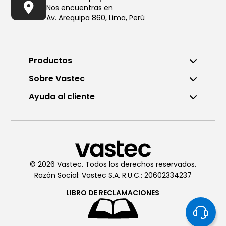
Nos encuentras en
Av. Arequipa 860, Lima, Perú
Productos
Sobre Vastec
Ayuda al cliente
Llámanos al (01) 6196290
De Lunes a Viernes de 8:00am
a 6:00pm
© 2026 Vastec. Todos los derechos reservados.
Razón Social: Vastec S.A. R.U.C.: 20602334237
Chatea con
Vastec
De Lunes a Viernes de 8:00am
LIBRO DE
RECLAMACIONES
a 6:00pm