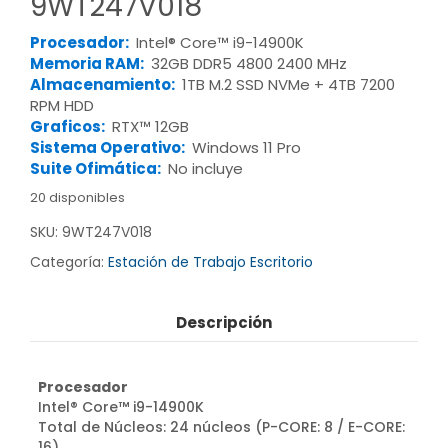
9WT247V018
Procesador:
Intel® Core™ i9-14900K
Memoria RAM:
32GB DDR5 4800 2400 MHz
Almacenamiento:
1TB M.2 SSD NVMe + 4TB 7200
RPM HDD
Graficos:
RTX™ 12GB
Sistema Operativo:
Windows 11 Pro
Suite Ofimática:
No incluye
20 disponibles
SKU:
9WT247V018
Categoría:
Estación de Trabajo Escritorio
Descripción
Procesador
Intel® Core™ i9-14900K
Total de Núcleos: 24 núcleos (P-CORE: 8 / E-CORE:
16)