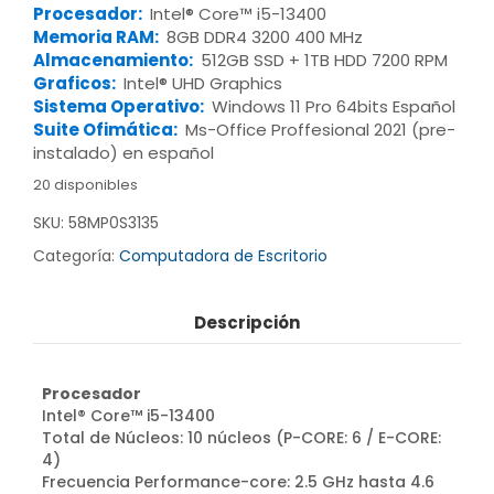
Procesador:
Intel® Core™ i5-13400
Memoria RAM:
8GB DDR4 3200 400 MHz
Almacenamiento:
512GB SSD + 1TB HDD 7200 RPM
Graficos:
Intel® UHD Graphics
Sistema Operativo:
Windows 11 Pro 64bits Español
Suite Ofimática:
Ms-Office Proffesional 2021 (pre-
instalado) en español
20 disponibles
SKU:
58MP0S3135
Categoría:
Computadora de Escritorio
Descripción
Procesador
Intel® Core™ i5-13400
Total de Núcleos: 10 núcleos (P-CORE: 6 / E-CORE:
4)
Frecuencia Performance-core: 2.5 GHz hasta 4.6