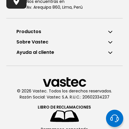
Nos encuentras en
Av. Arequipa 860, Lima, Perú
Productos
Sobre Vastec
Ayuda al cliente
Llámanos al (01) 6196290
De Lunes a Viernes de 8:00am
a 6:00pm
© 2026 Vastec. Todos los derechos reservados.
Razón Social: Vastec S.A. R.U.C.: 20602334237
Chatea con
Vastec
De Lunes a Viernes de 8:00am
LIBRO DE
RECLAMACIONES
a 6:00pm