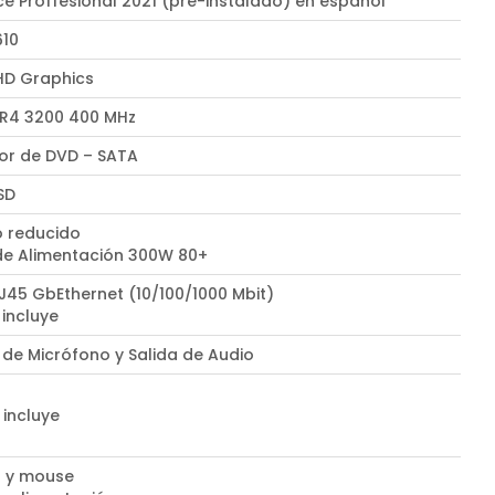
ce Proffesional 2021 (pre-instalado) en español
610
UHD Graphics
R4 3200 400 MHz
r de DVD – SATA
SD
 reducido
de Alimentación 300W 80+
RJ45 GbEthernet (10/100/1000 Mbit)
 incluye
 de Micrófono y Salida de Audio
 incluye
 y mouse