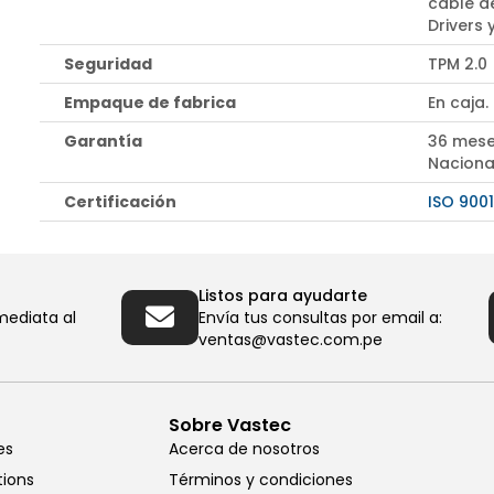
cable d
Drivers
Seguridad
TPM 2.0
Empaque de fabrica
En caja.
Garantía
36 mese
Naciona
Certificación
ISO 9001
Listos para ayudarte
mediata al
Envía tus consultas por email a:
ventas@vastec.com.pe
Sobre Vastec
es
Acerca de nosotros
tions
Términos y condiciones