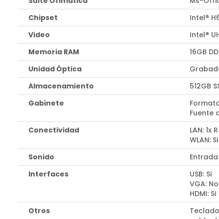
Suite Ofimática
Ms-Offi
Chipset
Intel® H
Video
Intel® 
Memoria RAM
16GB DD
Unidad Óptica
Grabado
Almacenamiento
512GB S
Gabinete
Formato
Fuente 
Conectividad
LAN: 1x 
WLAN: Si
Sonido
Entrada
Interfaces
USB: Si
VGA: No
HDMI: Si
Otros
Teclado