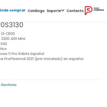
ónde comprar
Catálogo
Soporte
Contacto
P0S3130
 i3-13100
 3200 400 MHz
 SSD
hics
ows 11 Pro 64bits Español
ce Proffesional 2021 (pre-instalado) en español
Escritorio