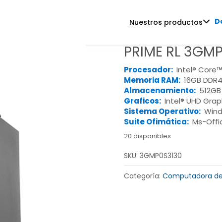
D
Nuestros productos
PRIME RL 3GM
Procesador:
Intel® Core™
Memoria RAM:
16GB DDR4
Almacenamiento:
512GB
Graficos:
Intel® UHD Grap
Sistema Operativo:
Wind
Suite Ofimática:
Ms-Offi
20 disponibles
SKU:
3GMP0S3130
Categoría:
Computadora de 