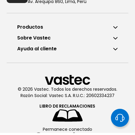
Av. Arequipa 860, Lima, Perú
Productos
Sobre Vastec
Ayuda al cliente
Llámanos al (01) 6196290
De Lunes a Viernes de 8:00am
a 6:00pm
© 2026 Vastec. Todos los derechos reservados.
Razón Social: Vastec S.A. R.U.C.: 20602334237
Chatea con
Vastec
De Lunes a Viernes de 8:00am
LIBRO DE
RECLAMACIONES
a 6:00pm
Permanece conectado
Soporte técnico