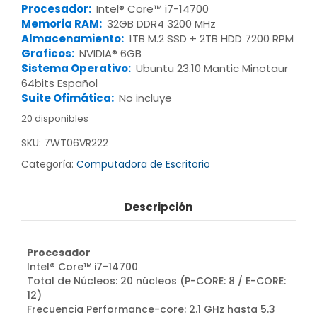
Procesador:
Intel® Core™ i7-14700
Memoria RAM:
32GB DDR4 3200 MHz
Almacenamiento:
1TB M.2 SSD + 2TB HDD 7200 RPM
Graficos:
NVIDIA® 6GB
Sistema Operativo:
Ubuntu 23.10 Mantic Minotaur
64bits Español
Suite Ofimática:
No incluye
20 disponibles
SKU:
7WT06VR222
Categoría:
Computadora de Escritorio
Descripción
Procesador
Intel® Core™ i7-14700
Total de Núcleos: 20 núcleos (P-CORE: 8 / E-CORE:
12)
Frecuencia Performance-core: 2.1 GHz hasta 5.3