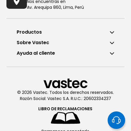
Nos encuentras en
Av. Arequipa 860, Lima, Perú
Productos
Sobre Vastec
Ayuda al cliente
Llámanos al (01) 6196290
De Lunes a Viernes de 8:00am
a 6:00pm
© 2026 Vastec. Todos los derechos reservados.
Razón Social: Vastec S.A. R.U.C.: 20602334237
Chatea con
Vastec
De Lunes a Viernes de 8:00am
LIBRO DE
RECLAMACIONES
a 6:00pm