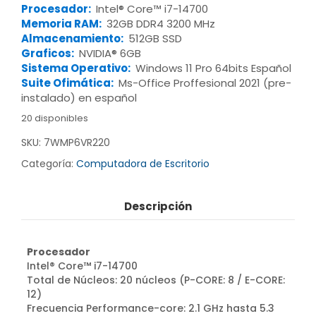
Procesador:
Intel® Core™ i7-14700
Memoria RAM:
32GB DDR4 3200 MHz
Almacenamiento:
512GB SSD
Graficos:
NVIDIA® 6GB
Sistema Operativo:
Windows 11 Pro 64bits Español
Suite Ofimática:
Ms-Office Proffesional 2021 (pre-
instalado) en español
20 disponibles
SKU:
7WMP6VR220
Categoría:
Computadora de Escritorio
Descripción
Procesador
Intel® Core™ i7-14700
Total de Núcleos: 20 núcleos (P-CORE: 8 / E-CORE:
12)
Frecuencia Performance-core: 2.1 GHz hasta 5.3