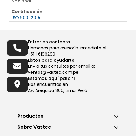
Nacional.
Certificación
ISO 9001:2015
Entrar en contacto
Llámanos para asesoría inmediata al
+51 1 6196290
Listos para ayudarte
Envía tus consultas por email a:
ventas@vastec.com.pe
Estamos aquí para ti
Nos encuentras en
Av. Arequipa 860, Lima, Perú
Productos
Sobre Vastec