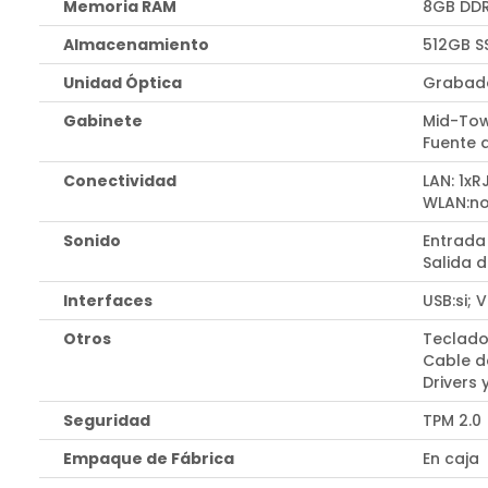
Memoria RAM
8GB DDR
Almacenamiento
512GB S
Unidad Óptica
Grabado
Gabinete
Mid-To
Fuente 
Conectividad
LAN: 1xR
WLAN:n
Sonido
Entrada
Salida d
Interfaces
USB:si; 
Otros
Teclado
Cable d
Drivers 
Seguridad
TPM 2.0
Empaque de Fábrica
En caja