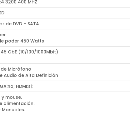
4 3200 400 MHZ
SD
r de DVD – SATA
wer
de poder 450 Watts
J45 GbE (10/100/1000Mbit)
o
 de Micrófono
e Audio de Alta Definición
VGA:no; HDMI:si;
 y mouse.
e alimentación.
y Manuales.