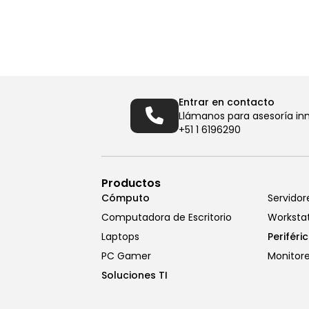
Entrar en contacto
Llámanos para asesoría in
+51 1 6196290
Productos
Cómputo
Servidor
Computadora de Escritorio
Worksta
Laptops
Periféri
PC Gamer
Monitor
Soluciones TI