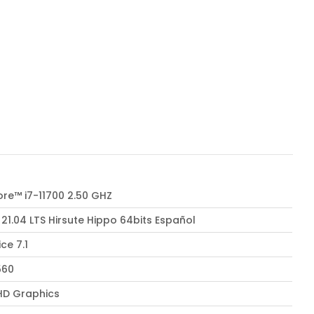
ore™ i7-11700 2.50 GHZ
21.04 LTS Hirsute Hippo 64bits Español
ice 7.1
560
UHD Graphics