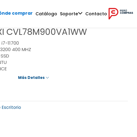
ónde comprar
Catálogo
Soporte
Contacto
I CVL78M900VA1WW
 i7-11700
3200 400 MHZ
 SSD
NTU
ICE
Más Detalles
Escritorio