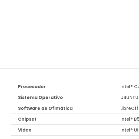
Procesador
Intel® C
Sistema Operativo
UBUNTU 
Software de Ofimática
LibreOff
Chipset
Intel® B
Video
Intel® 