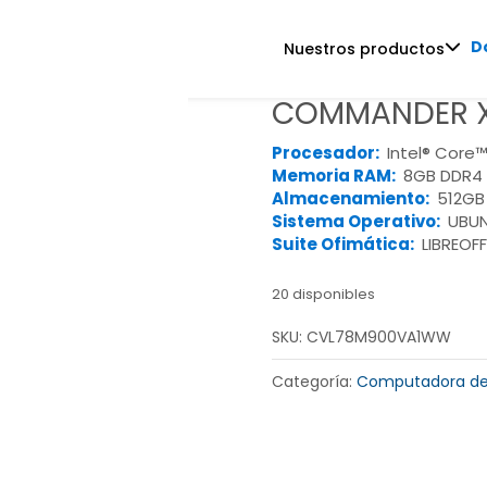
D
Nuestros productos
COMMANDER X
Procesador:
Intel® Core™
Memoria RAM:
8GB DDR4 
Almacenamiento:
512GB
Sistema Operativo:
UBU
Suite Ofimática:
LIBREOFF
20 disponibles
SKU:
CVL78M900VA1WW
Categoría:
Computadora de 