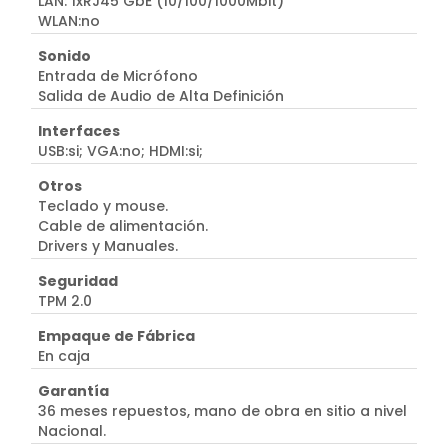
LAN: 1xRJ45 GbE (10/100/1000Mbit)
WLAN:no
Sonido
Entrada de Micrófono
Salida de Audio de Alta Definición
Interfaces
USB:si; VGA:no; HDMI:si;
Otros
Teclado y mouse.
Cable de alimentación.
Drivers y Manuales.
Seguridad
TPM 2.0
Empaque de Fábrica
En caja
Garantía
36 meses repuestos, mano de obra en sitio a nivel
Nacional.