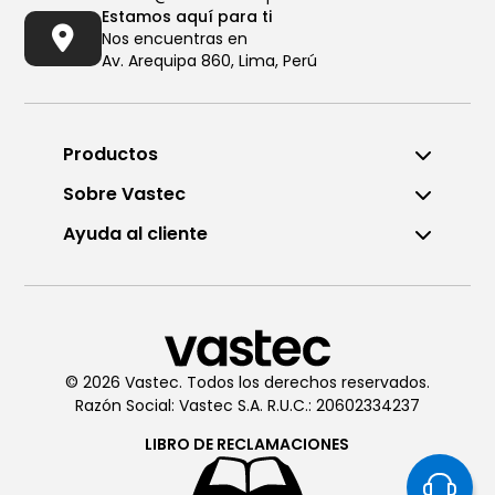
Estamos aquí para ti
Nos encuentras en
Av. Arequipa 860, Lima, Perú
Productos
Sobre Vastec
Ayuda al cliente
Llámanos al (01) 6196290
De Lunes a Viernes de 8:00am
a 6:00pm
© 2026 Vastec. Todos los derechos reservados.
Razón Social: Vastec S.A. R.U.C.: 20602334237
Chatea con
Vastec
De Lunes a Viernes de 8:00am
LIBRO DE
RECLAMACIONES
a 6:00pm