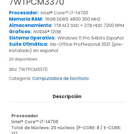
7WTPCM3370
Procesador:
Intel® Core™ i7-14700
Memoria RAM:
16GB DDR5 4800 300 MHZ
Almacenamiento:
1TB M.2 SSD + 2TB HDD 7200 RPM
Graficos:
NVIDIA® 12GB
Sistema Operativo:
Windows 11 Pro 64bits Español
Suite Ofimática:
Ms-Office Proffesional 2021 (pre-
instalado) en español
20 disponibles
SKU:
7WTPCM3370
Categoría:
Computadora de Escritorio
Descripción
Procesador
Intel® Core™ i7-14700
Total de Núcleos: 20 núcleos (P-CORE: 8 / E-CORE:
12)