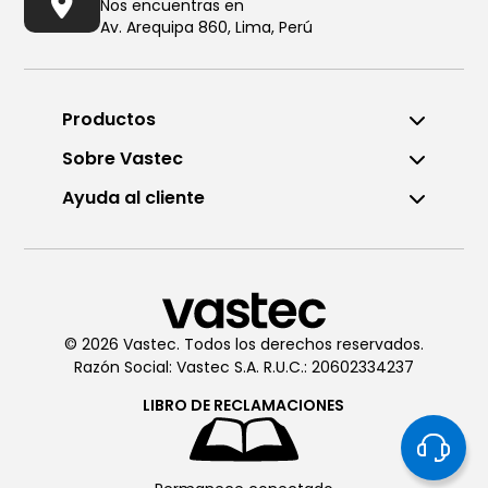
Nos encuentras en
Av. Arequipa 860, Lima, Perú
Productos
Sobre Vastec
Ayuda al cliente
Llámanos al (01) 6196290
De Lunes a Viernes de 8:00am
a 6:00pm
© 2026 Vastec. Todos los derechos reservados.
Razón Social: Vastec S.A. R.U.C.: 20602334237
Chatea con
Vastec
De Lunes a Viernes de 8:00am
LIBRO DE
RECLAMACIONES
a 6:00pm