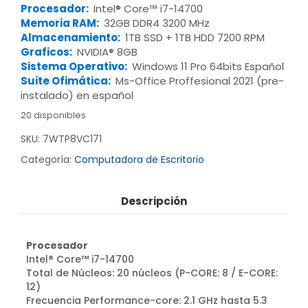
Procesador:
Intel® Core™ i7-14700
Memoria RAM:
32GB DDR4 3200 MHz
Almacenamiento:
1TB SSD + 1TB HDD 7200 RPM
Graficos:
NVIDIA® 8GB
Sistema Operativo:
Windows 11 Pro 64bits Español
Suite Ofimática:
Ms-Office Proffesional 2021 (pre-
instalado) en español
20 disponibles
SKU:
7WTP8VC171
Categoría:
Computadora de Escritorio
Descripción
Procesador
Intel® Core™ i7-14700
Total de Núcleos: 20 núcleos (P-CORE: 8 / E-CORE:
12)
Frecuencia Performance-core: 2.1 GHz hasta 5.3