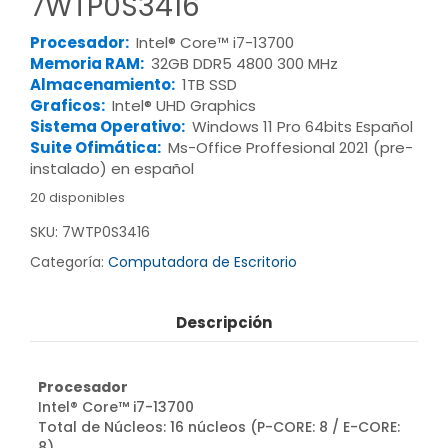
7WTP0S3416
Procesador:
Intel® Core™ i7-13700
Memoria RAM:
32GB DDR5 4800 300 MHz
Almacenamiento:
1TB SSD
Graficos:
Intel® UHD Graphics
Sistema Operativo:
Windows 11 Pro 64bits Español
Suite Ofimática:
Ms-Office Proffesional 2021 (pre-
instalado) en español
20 disponibles
SKU:
7WTP0S3416
Categoría:
Computadora de Escritorio
Descripción
Procesador
Intel® Core™ i7-13700
Total de Núcleos: 16 núcleos (P-CORE: 8 / E-CORE:
8)