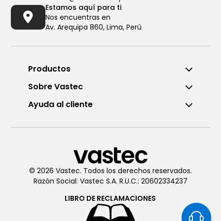
Estamos aquí para ti
Nos encuentras en
Av. Arequipa 860, Lima, Perú
Productos
Sobre Vastec
Ayuda al cliente
Llámanos al (01) 6196290
De Lunes a Viernes de 8:00am
a 6:00pm
© 2026 Vastec. Todos los derechos reservados.
Razón Social: Vastec S.A. R.U.C.: 20602334237
Chatea con
Vastec
De Lunes a Viernes de 8:00am
LIBRO DE
RECLAMACIONES
a 6:00pm