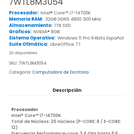
7WTL8M3054
Procesador:
Intel® Core™ i7-14700K
Memoria RAM:
32GB DDR5 4800 300 MHz
Almacenamiento:
1TB SSD
Graficos:
NVIDIA® 8GB
Sistema Operativo:
Windows 11 Pro 64bits Español
Suite Ofimática:
LibreOffice 7.1
20 disponibles
SKU:
7WTL8M3054
Categoría:
Computadora de Escritorio
Descripción
Procesador
Intel® Core™ i7-14700K
Total de Núcleos: 20 núcleos (P-CORE: 8 / E-CORE:
12)
Frecuencia Performance-core: 3.4 GHz hasta 5.6