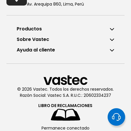
Av. Arequipa 860, Lima, Perú
Productos
Sobre Vastec
Ayuda al cliente
Llámanos al (01) 6196290
De Lunes a Viernes de 8:00am
a 6:00pm
© 2026 Vastec. Todos los derechos reservados.
Razón Social: Vastec S.A. R.U.C.: 20602334237
Chatea con
Vastec
De Lunes a Viernes de 8:00am
LIBRO DE
RECLAMACIONES
a 6:00pm
Permanece conectado
Soporte técnico