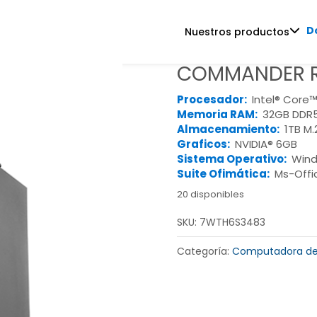
D
Nuestros productos
COMMANDER R
Procesador:
Intel® Core™
Memoria RAM:
32GB DDR5
Almacenamiento:
1TB M
Graficos:
NVIDIA® 6GB
Sistema Operativo:
Wind
Suite Ofimática:
Ms-Offi
20 disponibles
SKU:
7WTH6S3483
Categoría:
Computadora de 