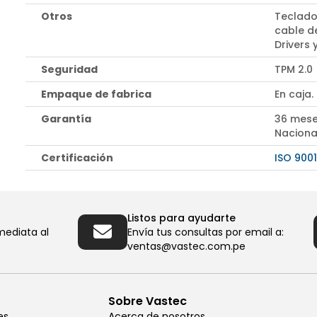
Otros
Teclado
cable d
Drivers
Seguridad
TPM 2.0
Empaque de fabrica
En caja.
Garantía
36 mese
Naciona
Certificación
ISO 9001
Listos para ayudarte
mediata al
Envía tus consultas por email a:
ventas@vastec.com.pe
Sobre Vastec
es
Acerca de nosotros