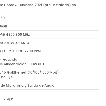
ce Home & Business 2021 (pre-instalado) en
l
760
 6GB
R5 4800 300 MHz
r de DVD – SATA
 SSD + 2TB HDD 7200 RPM
 reducido
de Alimentación 300W 80+
RJ45 GbEthernet (10/100/1000 Mbit)
 incluye
 de Micrófono y Salida de Audio
 incluye