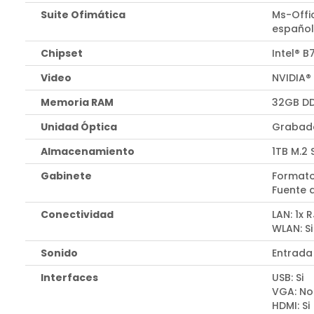
Suite Ofimática
Ms-Offi
españo
Chipset
Intel® B
Video
NVIDIA®
Memoria RAM
32GB DD
Unidad Óptica
Grabado
Almacenamiento
1TB M.2
Gabinete
Formato
Fuente 
Conectividad
LAN: 1x 
WLAN: Si
Sonido
Entrada
Interfaces
USB: Si
VGA: No
HDMI: Si