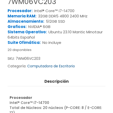
7WM06VC203
Procesador:
Intel® Core™ i7-14700
Memoria RAM:
32GB DDR5 4800 2400 MHz
Almacenamiento:
512GB SSD
Graficos:
NVIDIA® 6GB
Sistema Operativo:
Ubuntu 23.10 Mantic Minotaur
64bits Español
Suite Ofimática:
No incluye
20 disponibles
SKU:
7WM06VC203
Categoría:
Computadora de Escritorio
Descripción
Procesador
Intel® Core™ i7-14700
Total de Núcleos: 20 núcleos (P-CORE: 8 / E-CORE:
12)