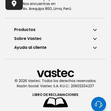
Nos encuentras en
Av. Arequipa 860, Lima, Perú
Productos
Sobre Vastec
Ayuda al cliente
Llámanos al (01) 6196290
De Lunes a Viernes de 8:00am
a 6:00pm
© 2026 Vastec. Todos los derechos reservados.
Razón Social: Vastec S.A. R.U.C.: 20602334237
Chatea con
Vastec
De Lunes a Viernes de 8:00am
LIBRO DE
RECLAMACIONES
a 6:00pm