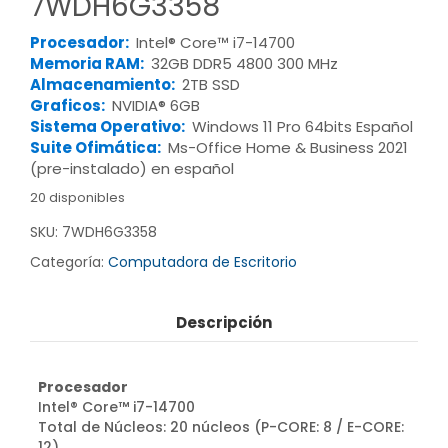
7WDH6G3358
Procesador:
Intel® Core™ i7-14700
Memoria RAM:
32GB DDR5 4800 300 MHz
Almacenamiento:
2TB SSD
Graficos:
NVIDIA® 6GB
Sistema Operativo:
Windows 11 Pro 64bits Español
Suite Ofimática:
Ms-Office Home & Business 2021
(pre-instalado) en español
20 disponibles
SKU:
7WDH6G3358
Categoría:
Computadora de Escritorio
Descripción
Procesador
Intel® Core™ i7-14700
Total de Núcleos: 20 núcleos (P-CORE: 8 / E-CORE:
12)