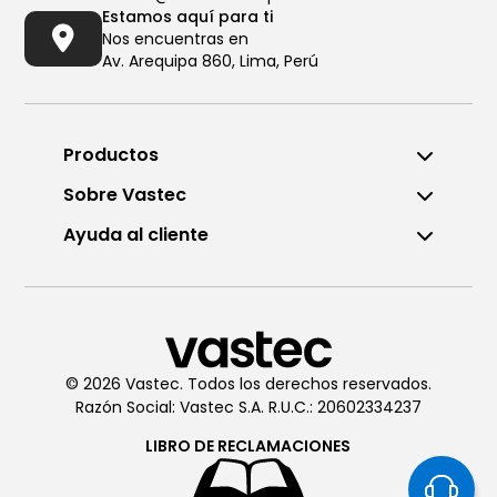
Estamos aquí para ti
Nos encuentras en
Av. Arequipa 860, Lima, Perú
Productos
Sobre Vastec
Ayuda al cliente
Llámanos al (01) 6196290
De Lunes a Viernes de 8:00am
a 6:00pm
© 2026 Vastec. Todos los derechos reservados.
Razón Social: Vastec S.A. R.U.C.: 20602334237
Chatea con
Vastec
De Lunes a Viernes de 8:00am
LIBRO DE
RECLAMACIONES
a 6:00pm