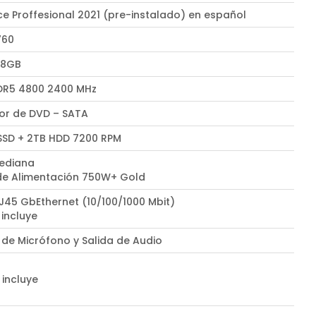
ce Proffesional 2021 (pre-instalado) en español
760
 8GB
DR5 4800 2400 MHz
r de DVD – SATA
 SSD + 2TB HDD 7200 RPM
ediana
de Alimentación 750W+ Gold
RJ45 GbEthernet (10/100/1000 Mbit)
 incluye
 de Micrófono y Salida de Audio
 incluye