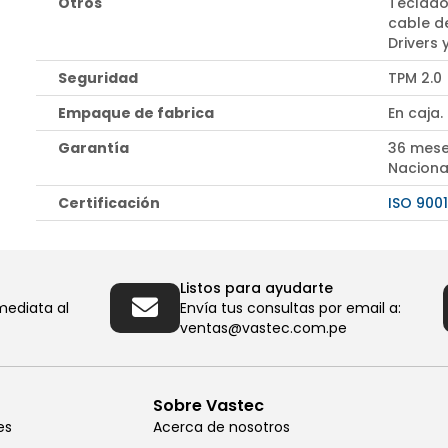
Otros
Teclado
cable d
Drivers
Seguridad
TPM 2.0
Empaque de fabrica
En caja.
Garantía
36 mese
Naciona
Certificación
ISO 9001
Listos para ayudarte
mediata al
Envía tus consultas por email a:
ventas@vastec.com.pe
Sobre Vastec
es
Acerca de nosotros