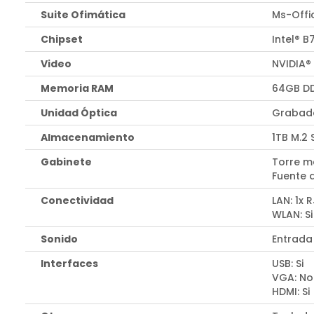
Suite Ofimática
Ms-Offi
Chipset
Intel® B
Video
NVIDIA®
Memoria RAM
64GB D
Unidad Óptica
Grabado
Almacenamiento
1TB M.2
Gabinete
Torre m
Fuente 
Conectividad
LAN: 1x 
WLAN: Si
Sonido
Entrada
Interfaces
USB: Si
VGA: No
HDMI: Si