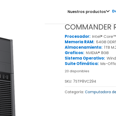
D
Nuestros productos
COMMANDER R
Procesador:
Intel® Core™
Memoria RAM:
64GB DDR
Almacenamiento:
1TB M
Graficos:
NVIDIA® 8GB
Sistema Operativo:
Wind
Suite Ofimática:
Ms-Offi
20 disponibles
SKU:
7STP8VC294
Categoría:
Computadora de 