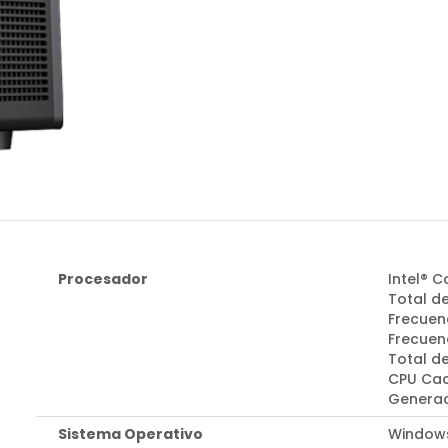
Procesador
Intel® C
Total de
Frecuen
Frecuenc
Total d
CPU Cac
Generac
Sistema Operativo
Windows