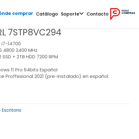
ónde comprar
Catálogo
Soporte
Contacto
L 7STP8VC294
 i7-14700
5 4800 2400 MHz
.2 SSD + 2TB HDD 7200 RPM
ows 11 Pro 64bits Español
ce Proffesional 2021 (pre-instalado) en español
Escritorio