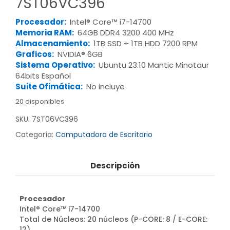
7ST06VC396
Procesador:
Intel® Core™ i7-14700
Memoria RAM:
64GB DDR4 3200 400 MHz
Almacenamiento:
1TB SSD + 1TB HDD 7200 RPM
Graficos:
NVIDIA® 6GB
Sistema Operativo:
Ubuntu 23.10 Mantic Minotaur
64bits Español
Suite Ofimática:
No incluye
20 disponibles
SKU:
7ST06VC396
Categoría:
Computadora de Escritorio
Descripción
Procesador
Intel® Core™ i7-14700
Total de Núcleos: 20 núcleos (P-CORE: 8 / E-CORE:
12)