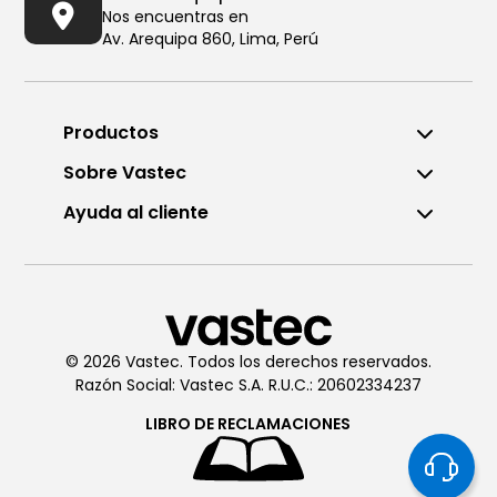
Nos encuentras en
Av. Arequipa 860, Lima, Perú
Productos
Sobre Vastec
Ayuda al cliente
Llámanos al (01) 6196290
De Lunes a Viernes de 8:00am
a 6:00pm
© 2026 Vastec. Todos los derechos reservados.
Razón Social: Vastec S.A. R.U.C.: 20602334237
Chatea con
Vastec
De Lunes a Viernes de 8:00am
LIBRO DE
RECLAMACIONES
a 6:00pm