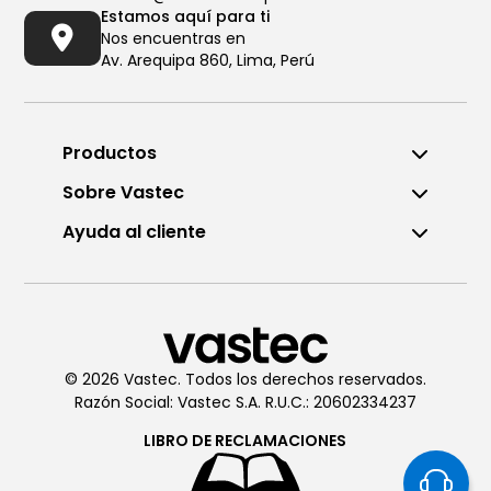
Estamos aquí para ti
Nos encuentras en
Av. Arequipa 860, Lima, Perú
Productos
Sobre Vastec
Ayuda al cliente
Llámanos al (01) 6196290
De Lunes a Viernes de 8:00am
a 6:00pm
© 2026 Vastec. Todos los derechos reservados.
Razón Social: Vastec S.A. R.U.C.: 20602334237
Chatea con
Vastec
De Lunes a Viernes de 8:00am
LIBRO DE
RECLAMACIONES
a 6:00pm