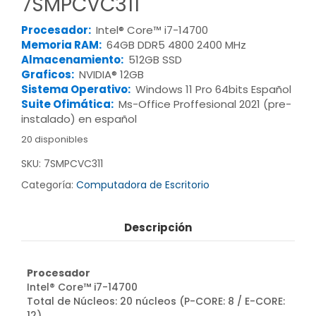
7SMPCVC311
Procesador:
Intel® Core™ i7-14700
Memoria RAM:
64GB DDR5 4800 2400 MHz
Almacenamiento:
512GB SSD
Graficos:
NVIDIA® 12GB
Sistema Operativo:
Windows 11 Pro 64bits Español
Suite Ofimática:
Ms-Office Proffesional 2021 (pre-
instalado) en español
20 disponibles
SKU:
7SMPCVC311
Categoría:
Computadora de Escritorio
Descripción
Procesador
Intel® Core™ i7-14700
Total de Núcleos: 20 núcleos (P-CORE: 8 / E-CORE:
12)