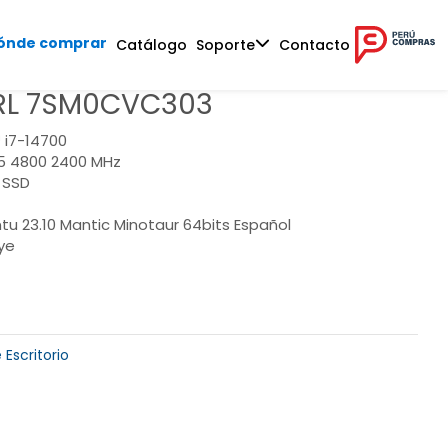
ónde comprar
Catálogo
Soporte
Contacto
L 7SM0CVC303
 i7-14700
5 4800 2400 MHz
 SSD
tu 23.10 Mantic Minotaur 64bits Español
ye
Escritorio