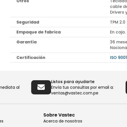
Otros
Teclado
cable d
Drivers
Seguridad
TPM 2.0
Empaque de fabrica
En caja.
Garantía
36 mese
Naciona
Certificación
ISO 9001
Listos para ayudarte
mediata al
Envía tus consultas por email a:
ventas@vastec.com.pe
Sobre Vastec
es
Acerca de nosotros