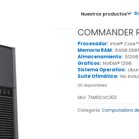
D
Nuestros productos
COMMANDER R
Procesador:
Intel® Core™
Memoria RAM:
64GB DDR
Almacenamiento:
512GB
Graficos:
NVIDIA® 12GB
Sistema Operativo:
Ubun
Suite Ofimática:
No inclu
20 disponibles
SKU:
7SM0CVC303
Categoría:
Computadora de 