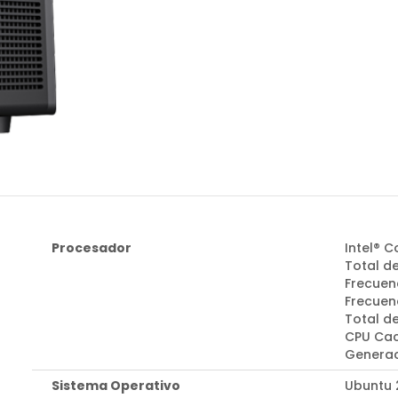
Procesador
Intel® C
Total de
Frecuen
Frecuenc
Total d
CPU Cac
Generac
Sistema Operativo
Ubuntu 