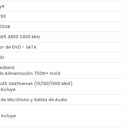
uye
760
 12GB
DR5 4800 2400 MHz
r de DVD – SATA
SD
ediana
de Alimentación 750W+ Gold
RJ45 GbEthernet (10/100/1000 Mbit)
 incluye
 de Micrófono y Salida de Audio
 incluye