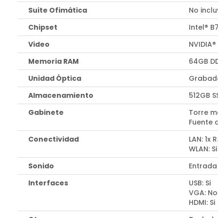
Suite Ofimática
No incl
Chipset
Intel® B
Video
NVIDIA®
Memoria RAM
64GB D
Unidad Óptica
Grabado
Almacenamiento
512GB S
Gabinete
Torre m
Fuente 
Conectividad
LAN: 1x 
WLAN: Si
Sonido
Entrada
Interfaces
USB: Si
VGA: No
HDMI: Si