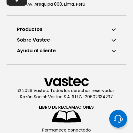
Av. Arequipa 860, Lima, Perú
Productos
Sobre Vastec
Ayuda al cliente
Llámanos al (01) 6196290
De Lunes a Viernes de 8:00am
a 6:00pm
© 2026 Vastec. Todos los derechos reservados.
Razón Social: Vastec S.A. R.U.C.: 20602334237
Chatea con
Vastec
De Lunes a Viernes de 8:00am
LIBRO DE
RECLAMACIONES
a 6:00pm
Permanece conectado
Soporte técnico