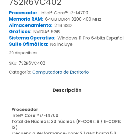
7S2R6VC402
Procesador:
Intel® Core™ i7-14700
Memoria RAM:
64GB DDR4 3200 400 MHz
Almacenamiento:
2TB SSD
Graficos:
NVIDIA® 6GB
Sistema Operativo:
Windows 11 Pro 64bits Español
Suite Ofimática:
No incluye
20 disponibles
SKU:
7S2R6VC402
Categoría:
Computadora de Escritorio
Descripción
Procesador
Intel® Core™ i7-14700
Total de Núcleos: 20 núcleos (P-CORE: 8 / E-CORE:
12)
Frecuencia Performance-core: 2.1 GHz hasta 5.3