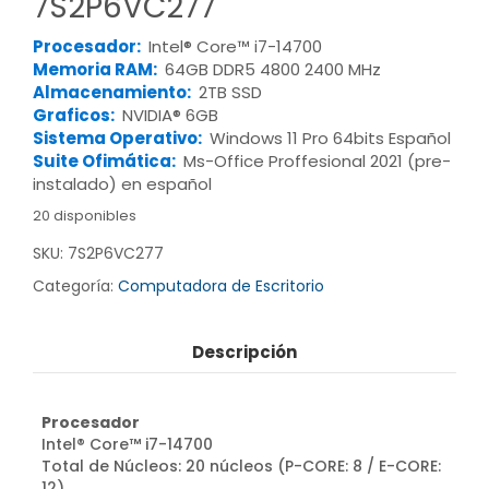
7S2P6VC277
Procesador:
Intel® Core™ i7-14700
Memoria RAM:
64GB DDR5 4800 2400 MHz
Almacenamiento:
2TB SSD
Graficos:
NVIDIA® 6GB
Sistema Operativo:
Windows 11 Pro 64bits Español
Suite Ofimática:
Ms-Office Proffesional 2021 (pre-
instalado) en español
20 disponibles
SKU:
7S2P6VC277
Categoría:
Computadora de Escritorio
Descripción
Procesador
Intel® Core™ i7-14700
Total de Núcleos: 20 núcleos (P-CORE: 8 / E-CORE:
12)