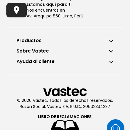
Estamos aquí para ti
Nos encuentras en
Av. Arequipa 860, Lima, Perú
Productos
Sobre Vastec
Ayuda al cliente
Llámanos al (01) 6196290
De Lunes a Viernes de 8:00am
a 6:00pm
© 2026 Vastec. Todos los derechos reservados.
Razón Social: Vastec S.A. R.U.C.: 20602334237
Chatea con
Vastec
De Lunes a Viernes de 8:00am
LIBRO DE
RECLAMACIONES
a 6:00pm