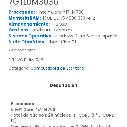
7GTL0M3036
Procesador:
Intel® Core™ i7-14700
Memoria RAM:
16GB DDR5 4800 300 MHZ
Almacenamiento:
1TB SSD
Graficos:
Intel® UHD Graphics
Sistema Operativo:
Windows 11 Pro 64bits Español
Suite Ofimática:
LibreOffice 7.1
20 disponibles
SKU:
7GTL0M3036
Categoría:
Computadora de Escritorio
Descripción
Procesador
Intel® Core™ i7-14700
Total de Núcleos: 20 núcleos (P-CORE: 8 / E-CORE:
12)
Frecuencia Performance-core: 2.1 GHz hasta 5.3