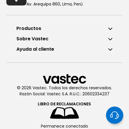
Av. Arequipa 860, Lima, Perú
Productos
Sobre Vastec
Ayuda al cliente
Llámanos al (01) 6196290
De Lunes a Viernes de 8:00am
a 6:00pm
© 2026 Vastec. Todos los derechos reservados.
Razón Social: Vastec S.A. R.U.C.: 20602334237
Chatea con
Vastec
De Lunes a Viernes de 8:00am
LIBRO DE
RECLAMACIONES
a 6:00pm
Permanece conectado
Soporte técnico