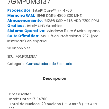
7GMP0M3137
Procesador:
Intel® Core™ i7-14700
Memoria RAM:
16GB DDR5 4800 300 MHZ
Almacenamiento:
512GB SSD + 1TB HDD 7200 RPM
Graficos:
Intel® UHD Graphics
Sistema Operativo:
Windows 11 Pro 64bits Español
Suite Ofimática:
Ms-Office Proffesional 2021 (pre-
instalado) en español
20 disponibles
SKU:
7GMP0M3137
Categoría:
Computadora de Escritorio
Descripción
Procesador
Intel® Core™ i7-14700
Total de Núcleos: 20 núcleos (P-CORE: 8 / E-CORE:
12)