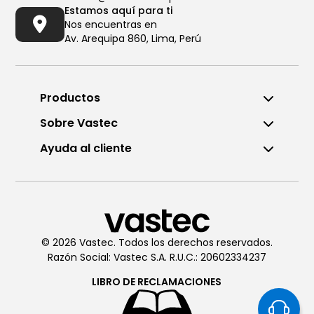
Estamos aquí para ti
Nos encuentras en
Av. Arequipa 860, Lima, Perú
Productos
Sobre Vastec
Ayuda al cliente
Llámanos al (01) 6196290
De Lunes a Viernes de 8:00am
a 6:00pm
© 2026 Vastec. Todos los derechos reservados.
Razón Social: Vastec S.A. R.U.C.: 20602334237
Chatea con
Vastec
De Lunes a Viernes de 8:00am
LIBRO DE
RECLAMACIONES
a 6:00pm