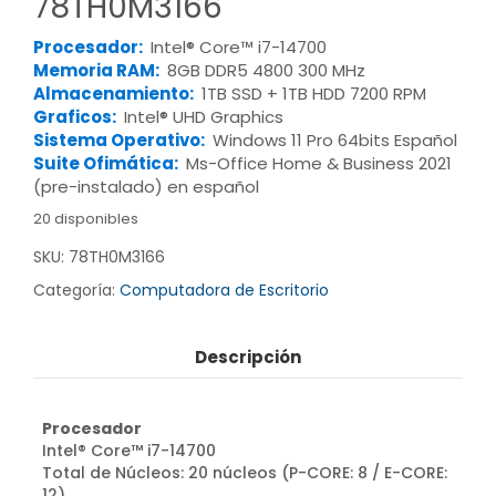
78TH0M3166
Procesador:
Intel® Core™ i7-14700
Memoria RAM:
8GB DDR5 4800 300 MHz
Almacenamiento:
1TB SSD + 1TB HDD 7200 RPM
Graficos:
Intel® UHD Graphics
Sistema Operativo:
Windows 11 Pro 64bits Español
Suite Ofimática:
Ms-Office Home & Business 2021
(pre-instalado) en español
20 disponibles
SKU:
78TH0M3166
Categoría:
Computadora de Escritorio
Descripción
Procesador
Intel® Core™ i7-14700
Total de Núcleos: 20 núcleos (P-CORE: 8 / E-CORE:
12)