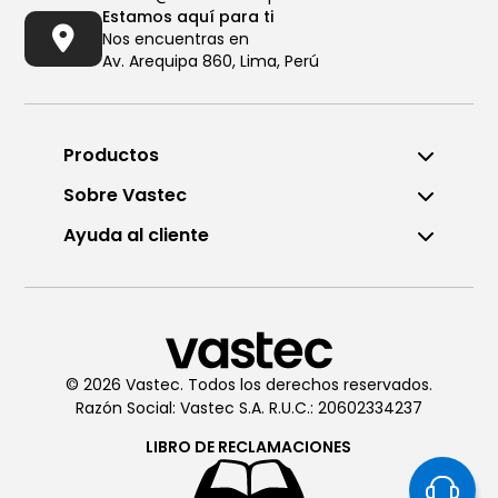
Estamos aquí para ti
Nos encuentras en
Av. Arequipa 860, Lima, Perú
Productos
Sobre Vastec
Ayuda al cliente
Llámanos al (01) 6196290
De Lunes a Viernes de 8:00am
a 6:00pm
© 2026 Vastec. Todos los derechos reservados.
Razón Social: Vastec S.A. R.U.C.: 20602334237
Chatea con
Vastec
De Lunes a Viernes de 8:00am
LIBRO DE
RECLAMACIONES
a 6:00pm