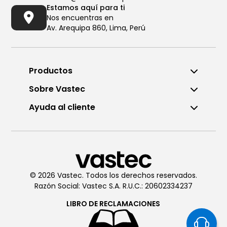
Estamos aquí para ti
Nos encuentras en
Av. Arequipa 860, Lima, Perú
Productos
Sobre Vastec
Ayuda al cliente
Llámanos al (01) 6196290
De Lunes a Viernes de 8:00am
a 6:00pm
© 2026 Vastec. Todos los derechos reservados.
Razón Social: Vastec S.A. R.U.C.: 20602334237
Chatea con
Vastec
De Lunes a Viernes de 8:00am
LIBRO DE
RECLAMACIONES
a 6:00pm