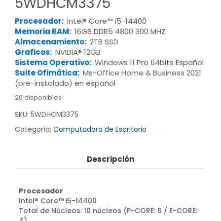
5WDHCM3375
Procesador:
Intel® Core™ i5-14400
Memoria RAM:
16GB DDR5 4800 300 MHZ
Almacenamiento:
2TB SSD
Graficos:
NVIDIA® 12GB
Sistema Operativo:
Windows 11 Pro 64bits Español
Suite Ofimática:
Ms-Office Home & Business 2021
(pre-instalado) en español
20 disponibles
SKU:
5WDHCM3375
Categoría:
Computadora de Escritorio
Descripción
Procesador
Intel® Core™ i5-14400
Total de Núcleos: 10 núcleos (P-CORE: 6 / E-CORE:
4)