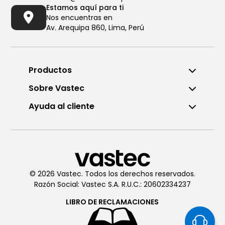
Estamos aquí para ti
Nos encuentras en
Av. Arequipa 860, Lima, Perú
Productos
Sobre Vastec
Ayuda al cliente
Llámanos al (01) 6196290
De Lunes a Viernes de 8:00am
a 6:00pm
© 2026 Vastec. Todos los derechos reservados.
Razón Social: Vastec S.A. R.U.C.: 20602334237
Chatea con
Vastec
De Lunes a Viernes de 8:00am
LIBRO DE
RECLAMACIONES
a 6:00pm