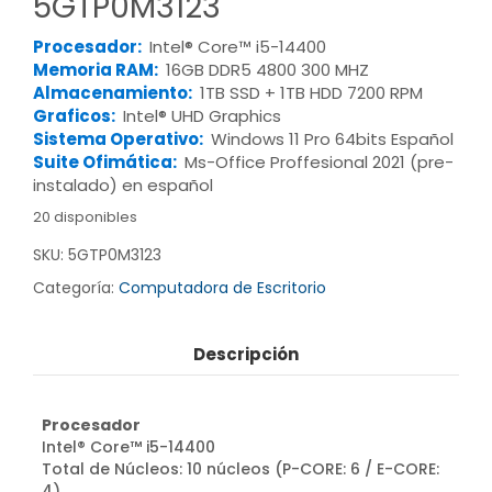
5GTP0M3123
Procesador:
Intel® Core™ i5-14400
Memoria RAM:
16GB DDR5 4800 300 MHZ
Almacenamiento:
1TB SSD + 1TB HDD 7200 RPM
Graficos:
Intel® UHD Graphics
Sistema Operativo:
Windows 11 Pro 64bits Español
Suite Ofimática:
Ms-Office Proffesional 2021 (pre-
instalado) en español
20 disponibles
SKU:
5GTP0M3123
Categoría:
Computadora de Escritorio
Descripción
Procesador
Intel® Core™ i5-14400
Total de Núcleos: 10 núcleos (P-CORE: 6 / E-CORE:
4)