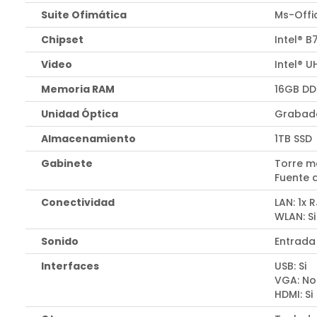
Suite Ofimática
Ms-Offi
Chipset
Intel® B
Video
Intel® 
Memoria RAM
16GB DD
Unidad Óptica
Grabado
Almacenamiento
1TB SSD
Gabinete
Torre m
Fuente 
Conectividad
LAN: 1x 
WLAN: Si
Sonido
Entrada
Interfaces
USB: Si
VGA: No
HDMI: Si