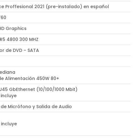
ce Proffesional 2021 (pre-instalado) en español
760
UHD Graphics
R5 4800 300 MHZ
r de DVD – SATA
ediana
de Alimentación 450W 80+
RJ45 GbEthernet (10/100/1000 Mbit)
 incluye
 de Micrófono y Salida de Audio
 incluye