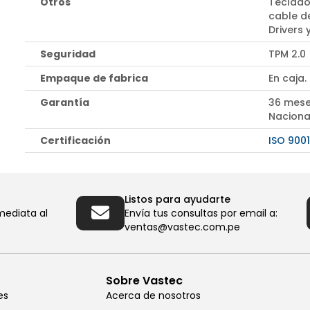
Otros
Teclado
cable d
Drivers
Seguridad
TPM 2.0
Empaque de fabrica
En caja.
Garantía
36 mese
Naciona
Certificación
ISO 9001
Listos para ayudarte
mediata al
Envía tus consultas por email a:
ventas@vastec.com.pe
Sobre Vastec
es
Acerca de nosotros