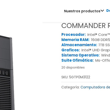
D
Nuestros productos
COMMANDER R
Procesador:
Intel® Core™
Memoria RAM:
16GB DDR5
Almacenamiento:
1TB S
Graficos:
Intel® UHD Grap
Sistema Operativo:
Wind
Suite Ofimática:
Ms-Offi
20 disponibles
SKU:
5GTP0M3122
Categoría:
Computadora de 