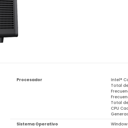
Procesador
Intel® 
Total de
Frecuen
Frecuenc
Total d
CPU Cac
Generac
Sistema Operativo
Windows