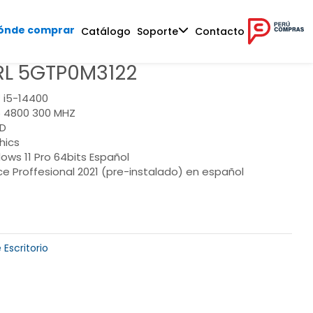
ónde comprar
Catálogo
Soporte
Contacto
L 5GTP0M3122
 i5-14400
 4800 300 MHZ
SD
hics
ows 11 Pro 64bits Español
ce Proffesional 2021 (pre-instalado) en español
Escritorio