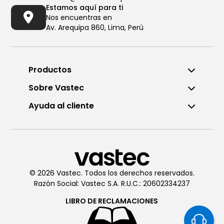
Estamos aquí para ti
Nos encuentras en
Av. Arequipa 860, Lima, Perú
Productos
Sobre Vastec
Ayuda al cliente
Llámanos al (01) 6196290
De Lunes a Viernes de 8:00am
a 6:00pm
© 2026 Vastec. Todos los derechos reservados.
Razón Social: Vastec S.A. R.U.C.: 20602334237
Chatea con
Vastec
De Lunes a Viernes de 8:00am
LIBRO DE
RECLAMACIONES
a 6:00pm