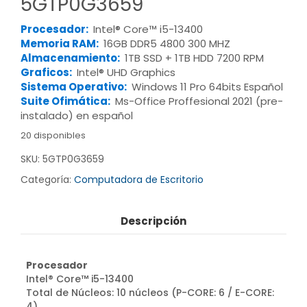
5GTP0G3659
Procesador:
Intel® Core™ i5-13400
Memoria RAM:
16GB DDR5 4800 300 MHZ
Almacenamiento:
1TB SSD + 1TB HDD 7200 RPM
Graficos:
Intel® UHD Graphics
Sistema Operativo:
Windows 11 Pro 64bits Español
Suite Ofimática:
Ms-Office Proffesional 2021 (pre-
instalado) en español
20 disponibles
SKU:
5GTP0G3659
Categoría:
Computadora de Escritorio
Descripción
Procesador
Intel® Core™ i5-13400
Total de Núcleos: 10 núcleos (P-CORE: 6 / E-CORE:
4)