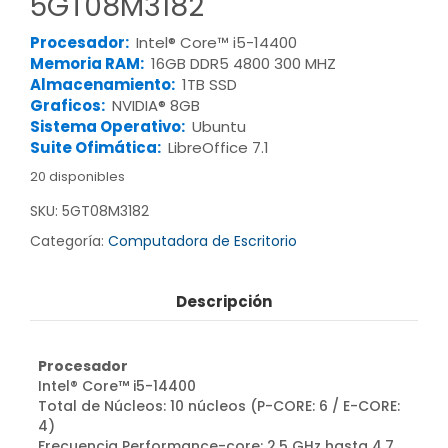
5GT08M3182
Procesador:
Intel® Core™ i5-14400
Memoria RAM:
16GB DDR5 4800 300 MHZ
Almacenamiento:
1TB SSD
Graficos:
NVIDIA® 8GB
Sistema Operativo:
Ubuntu
Suite Ofimática:
LibreOffice 7.1
20 disponibles
SKU:
5GT08M3182
Categoría:
Computadora de Escritorio
Descripción
Procesador
Intel® Core™ i5-14400
Total de Núcleos: 10 núcleos (P-CORE: 6 / E-CORE:
4)
Frecuencia Performance-core: 2.5 GHz hasta 4.7