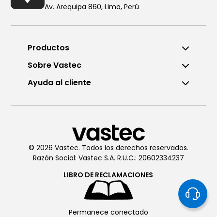
Av. Arequipa 860, Lima, Perú
Productos
Sobre Vastec
Ayuda al cliente
Llámanos al (01) 6196290
De Lunes a Viernes de 8:00am
a 6:00pm
© 2026 Vastec. Todos los derechos reservados.
Razón Social: Vastec S.A. R.U.C.: 20602334237
Chatea con
Vastec
De Lunes a Viernes de 8:00am
LIBRO DE
RECLAMACIONES
a 6:00pm
Permanece conectado
Soporte técnico