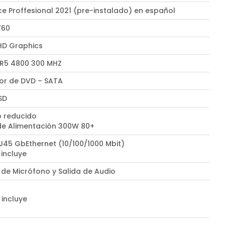
ce Proffesional 2021 (pre-instalado) en español
760
UHD Graphics
R5 4800 300 MHZ
r de DVD – SATA
SD
 reducido
de Alimentación 300W 80+
RJ45 GbEthernet (10/100/1000 Mbit)
 incluye
 de Micrófono y Salida de Audio
 incluye