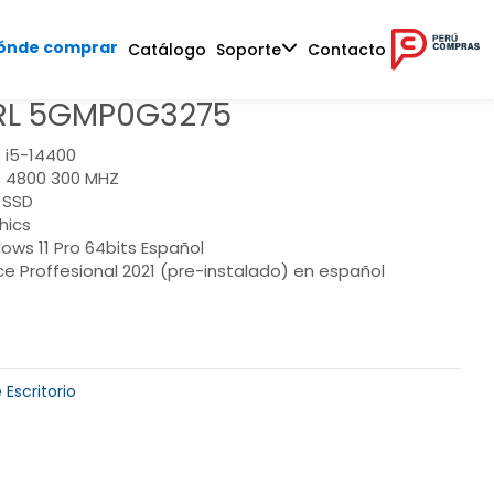
ónde comprar
Catálogo
Soporte
Contacto
L 5GMP0G3275
 i5-14400
 4800 300 MHZ
 SSD
hics
ows 11 Pro 64bits Español
ce Proffesional 2021 (pre-instalado) en español
Escritorio