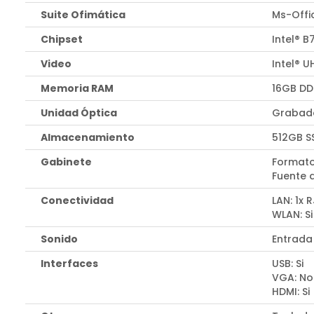
Suite Ofimática
Ms-Offi
Chipset
Intel® B
Video
Intel® 
Memoria RAM
16GB DD
Unidad Óptica
Grabado
Almacenamiento
512GB S
Gabinete
Formato
Fuente 
Conectividad
LAN: 1x 
WLAN: Si
Sonido
Entrada
Interfaces
USB: Si
VGA: No
HDMI: Si