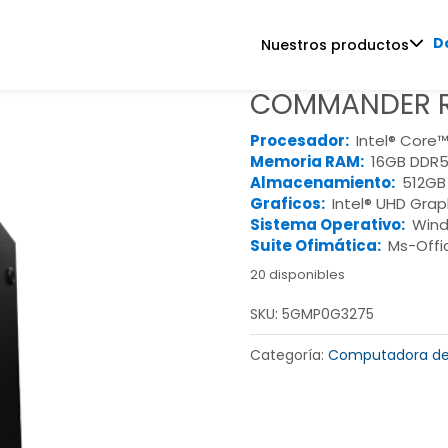
D
Nuestros productos
COMMANDER R
Procesador:
Intel® Core™
Memoria RAM:
16GB DDR5
Almacenamiento:
512GB
Graficos:
Intel® UHD Grap
Sistema Operativo:
Wind
Suite Ofimática:
Ms-Offi
20 disponibles
SKU:
5GMP0G3275
Categoría:
Computadora de 