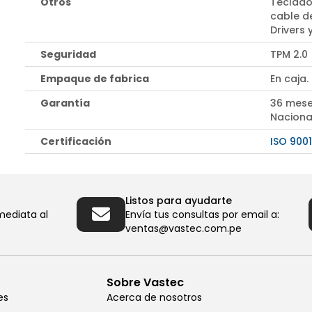
Otros
Teclado
cable d
Drivers
Seguridad
TPM 2.0
Empaque de fabrica
En caja.
Garantía
36 mese
Naciona
Certificación
ISO 9001
Listos para ayudarte
mediata al
Envía tus consultas por email a:
ventas@vastec.com.pe
Sobre Vastec
es
Acerca de nosotros