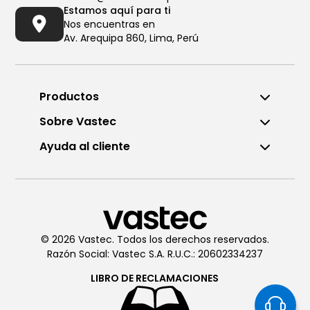
Estamos aquí para ti
Nos encuentras en
Av. Arequipa 860, Lima, Perú
Productos
Sobre Vastec
Ayuda al cliente
Llámanos al (01) 6196290
De Lunes a Viernes de 8:00am
a 6:00pm
© 2026 Vastec. Todos los derechos reservados.
Razón Social: Vastec S.A. R.U.C.: 20602334237
Chatea con
Vastec
De Lunes a Viernes de 8:00am
LIBRO DE
RECLAMACIONES
a 6:00pm