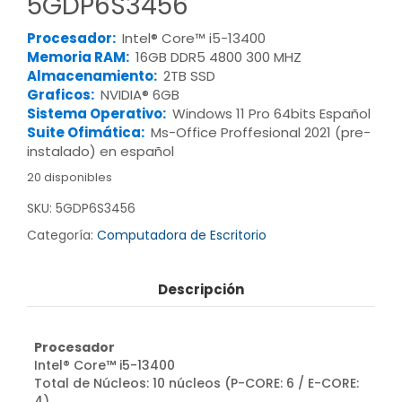
5GDP6S3456
Procesador:
Intel® Core™ i5-13400
Memoria RAM:
16GB DDR5 4800 300 MHZ
Almacenamiento:
2TB SSD
Graficos:
NVIDIA® 6GB
Sistema Operativo:
Windows 11 Pro 64bits Español
Suite Ofimática:
Ms-Office Proffesional 2021 (pre-
instalado) en español
20 disponibles
SKU:
5GDP6S3456
Categoría:
Computadora de Escritorio
Descripción
Procesador
Intel® Core™ i5-13400
Total de Núcleos: 10 núcleos (P-CORE: 6 / E-CORE:
4)