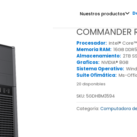
D
Nuestros productos
COMMANDER R
Procesador:
Intel® Core™
Memoria RAM:
16GB DDR5
Almacenamiento:
2TB S
Graficos:
NVIDIA® 8GB
Sistema Operativo:
Wind
Suite Ofimática:
Ms-Offi
20 disponibles
SKU:
5GDH8M3594
Categoría:
Computadora de 