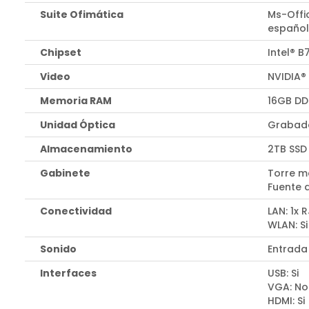
Suite Ofimática
Ms-Offi
españo
Chipset
Intel® B
Video
NVIDIA®
Memoria RAM
16GB DD
Unidad Óptica
Grabado
Almacenamiento
2TB SSD
Gabinete
Torre m
Fuente 
Conectividad
LAN: 1x 
WLAN: Si
Sonido
Entrada
Interfaces
USB: Si
VGA: No
HDMI: Si