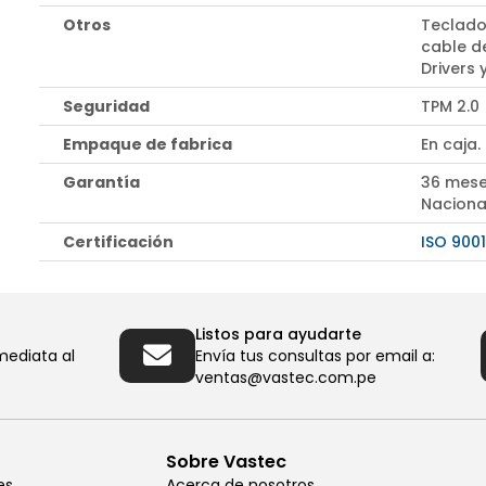
Otros
Teclado
cable d
Drivers
Seguridad
TPM 2.0
Empaque de fabrica
En caja.
Garantía
36 mese
Naciona
Certificación
ISO 9001
Listos para ayudarte
mediata al
Envía tus consultas por email a:
ventas@vastec.com.pe
Sobre Vastec
es
Acerca de nosotros