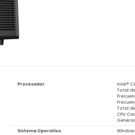
Procesador
Intel® C
Total de
Frecuen
Frecuenc
Total d
CPU Cac
Generac
Sistema Operativo
Windows