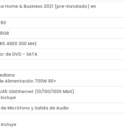
ce Home & Business 2021 (pre-instalado) en
l
760
 8GB
R5 4800 300 MHZ
r de DVD – SATA
ediana
de Alimentación 700W 80+
RJ45 GbEthernet (10/100/1000 Mbit)
 incluye
 de Micrófono y Salida de Audio
 incluye