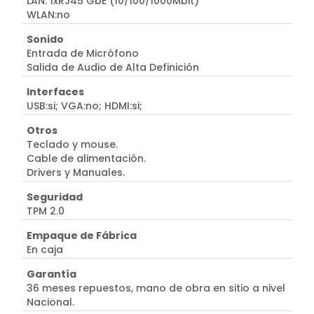
LAN: 1xRJ45 GbE (10/100/1000Mbit)
WLAN:no
Sonido
Entrada de Micrófono
Salida de Audio de Alta Definición
Interfaces
USB:si; VGA:no; HDMI:si;
Otros
Teclado y mouse.
Cable de alimentación.
Drivers y Manuales.
Seguridad
TPM 2.0
Empaque de Fábrica
En caja
Garantía
36 meses repuestos, mano de obra en sitio a nivel
Nacional.