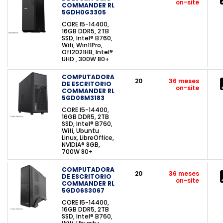
on-site
COMMANDER RL
5GDH0G3305
CORE I5-14400,
16GB DDR5, 2TB
SSD, Intel® B760,
Wifi, Win11Pro,
Off2021HB, Intel®
UHD , 300W 80+
COMPUTADORA
20
36 meses
DE ESCRITORIO
on-site
COMMANDER RL
5GD08M3183
CORE I5-14400,
16GB DDR5, 2TB
SSD, Intel® B760,
Wifi, Ubuntu
Linux, LibreOffice,
NVIDIA® 8GB,
700W 80+
COMPUTADORA
20
36 meses
DE ESCRITORIO
on-site
COMMANDER RL
5GD06S3067
CORE I5-14400,
16GB DDR5, 2TB
SSD, Intel® B760,