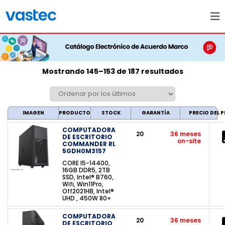
Mostrando 145–153 de 187 resultados
IMAGEN
PRODUCTO
STOCK
GARANTÍA
PRECIO DEL
COMPUTADORA
20
36 meses
DE ESCRITORIO
on-site
COMMANDER RL
5GDH0M3157
CORE I5-14400,
16GB DDR5, 2TB
SSD, Intel® B760,
Wifi, Win11Pro,
Off2021HB, Intel®
UHD , 450W 80+
COMPUTADORA
20
36 meses
DE ESCRITORIO