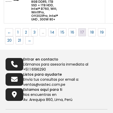
8GB DDR5, 1TB
SSD + 1TB HDD,
Intel® B760, Wifi,
Win11Pro,
Off2021Pro, Intel®
UHD , 300W 80+
←
1
2
3
…
14
15
16
17
18
19
20
21
→
Entrar en contacto
Llámanos para asesoría inmediata al
+51 1 6196290
Listos para ayudarte
Envía tus consultas por email a:
ventas@vastec.com.pe
Estamos aquí para ti
Nos encuentras en
Av. Arequipa 860, Lima, Perú