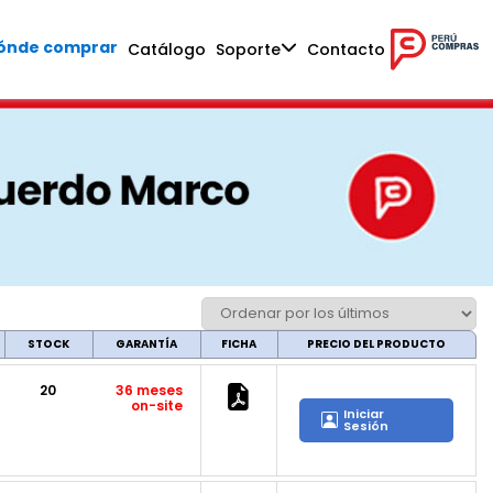
ónde comprar
Catálogo
Soporte
Contacto
STOCK
GARANTÍA
FICHA
PRECIO DEL PRODUCTO
20
36 meses
on-site
Iniciar
Sesión