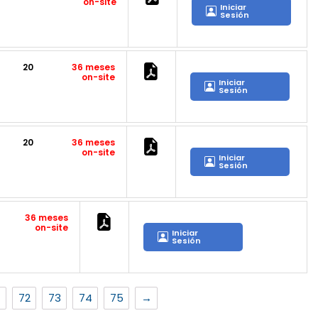
on-site
Iniciar
Sesión
20
36 meses
on-site
Iniciar
Sesión
20
36 meses
on-site
Iniciar
Sesión
36 meses
on-site
Iniciar
Sesión
1
72
73
74
75
→