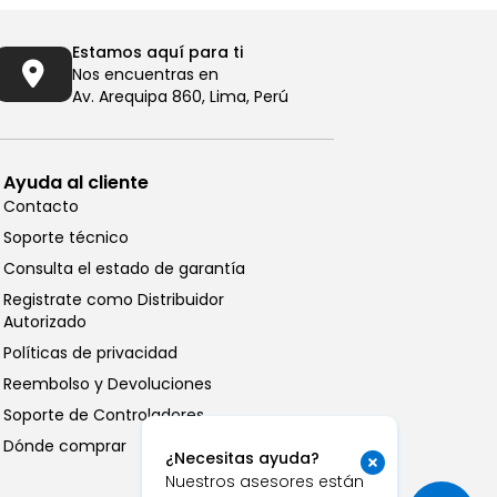
Estamos aquí para ti
Nos encuentras en
Av. Arequipa 860, Lima, Perú
Ayuda al cliente
Contacto
Soporte técnico
Consulta el estado de garantía
Registrate como Distribuidor
Autorizado
Llámanos al (01) 6196290
Políticas de privacidad
De Lunes a Viernes de 8:00am
Reembolso y Devoluciones
a 6:00pm
Soporte de Controladores
Chatea con
Vastec
Dónde comprar
¿Necesitas ayuda?
De Lunes a Viernes de 8:00am
Nuestros asesores están
a 6:00pm