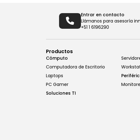
Entrar en contacto
Llámanos para asesoría in
+51 1 6196290
Productos
Cómputo
Servidor
Computadora de Escritorio
Worksta
Laptops
Periféri
PC Gamer
Monitor
Soluciones TI